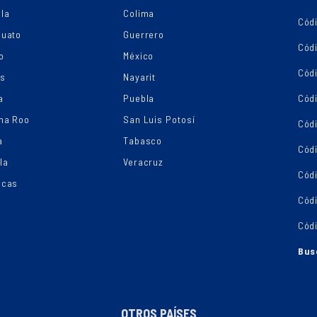
la
Colima
Cód
juato
Guerrero
Cód
o
México
Códi
os
Nayarit
a
Puebla
Cód
na Roo
San Luis Potosí
Cód
a
Tabasco
Códi
la
Veracruz
Cód
ecas
Cód
Cód
Bus
OTROS PAÍSES