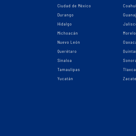
Ciudad de México
Coahui
Durango
Guana
Hidalgo
Jalisc
Michoacán
Morel
Nuevo León
Oaxac
Querétaro
Quinta
Sinaloa
Sonor
Tamaulipas
Tlaxca
Yucatán
Zacat