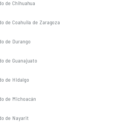
do de Chihuahua
do de Coahuila de Zaragoza
do de Durango
do de Guanajuato
do de Hidalgo
do de Michoacán
do de Nayarit