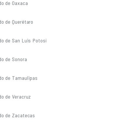
do de Oaxaca
do de Querétaro
do de San Luis Potosí
do de Sonora
do de Tamaulipas
do de Veracruz
do de Zacatecas