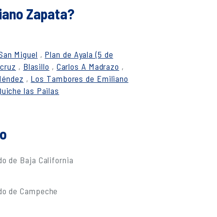
liano Zapata?
San Miguel
,
Plan de Ayala (5 de
acruz
,
Blasillo
,
Carlos A Madrazo
,
Méndez
,
Los Tambores de Emiliano
Quiche las Pailas
do
o de Baja California
ado de Campeche