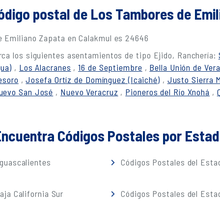
código postal de Los Tambores de Emi
e Emiliano Zapata en Calakmul es 24646
ca los siguientes asentamientos de tipo Ejido, Ranchería:
gua)
,
Los Alacranes
,
16 de Septiembre
,
Bella Unión de Ver
esoro
,
Josefa Ortíz de Domínguez (Icaiché)
,
Justo Sierra 
uevo San José
,
Nuevo Veracruz
,
Pioneros del Río Xnohá
,
ncuentra Códigos Postales por Esta
guascalientes
Códigos Postales del Estad
ja California Sur
Códigos Postales del Est