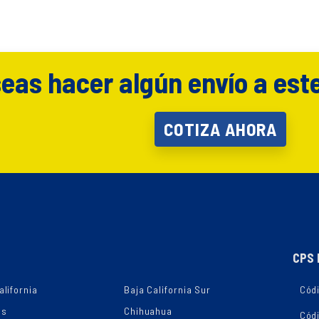
eas hacer algún envío a est
COTIZA AHORA
CPS 
alifornia
Baja California Sur
Códi
as
Chihuahua
Cód