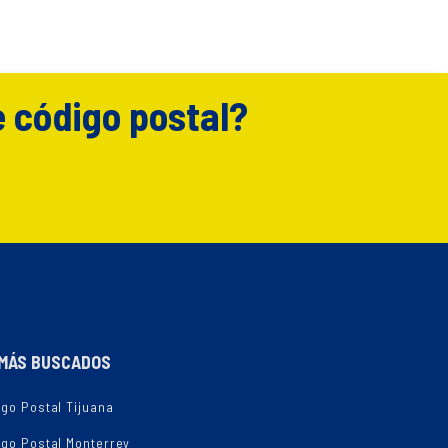
e código postal?
MÁS BUSCADOS
go Postal Tijuana
igo Postal Monterrey