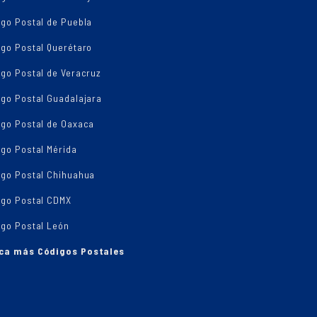
igo Postal de Puebla
igo Postal Querétaro
go Postal de Veracruz
igo Postal Guadalajara
igo Postal de Oaxaca
go Postal Mérida
igo Postal Chihuahua
igo Postal CDMX
igo Postal León
ca más Códigos Postales