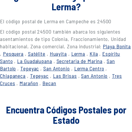
Lerma?
El código postal de Lerma en Campeche es 24500
El código postal 24500 también abarca los siguientes
asentamientos de tipo Colonia, Fraccionamiento, Unidad
habitacional, Zona comercial, Zona industrial:
Playa Bonita
,
Pesquera
,
Satélite
,
Huayita
,
Lerma
,
Kila
,
Espíritu
Santo
,
La Guadalupana
,
Secretaria de Marina
,
San
Bartolo
,
Tepeyac
,
San Antonio
,
Lerma Centro
,
Chiapaneca
,
Tepeyac
,
Las Brisas
,
San Antonio
,
Tres
Cruces
,
Marañon
,
Becan
Encuentra Códigos Postales por
Estado