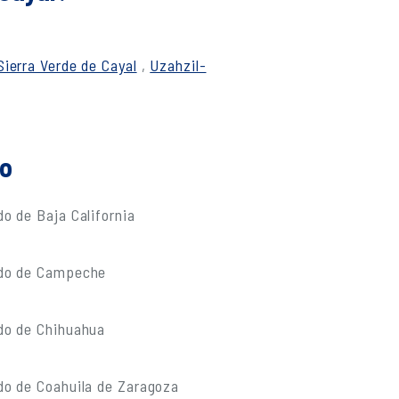
Sierra Verde de Cayal
,
Uzahzil-
do
o de Baja California
ado de Campeche
do de Chihuahua
do de Coahuila de Zaragoza