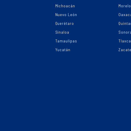
Michoacán
Morel
Nuevo León
Oaxac
Querétaro
Quinta
Sinaloa
Sonor
Tamaulipas
Tlaxca
Yucatán
Zacat