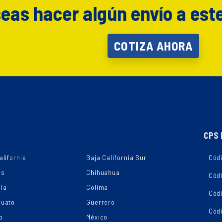
eas hacer algún envío a est
COTIZA AHORA
CPS 
alifornia
Baja California Sur
Códi
as
Chihuahua
Cód
la
Colima
Cód
juato
Guerrero
Cód
o
México