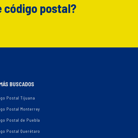
e código postal?
MÁS BUSCADOS
go Postal Tijuana
igo Postal Monterrey
igo Postal de Puebla
igo Postal Querétaro