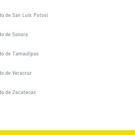
do de San Luis Potosí
do de Sonora
do de Tamaulipas
do de Veracruz
do de Zacatecas