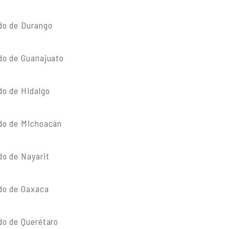
do de Durango
do de Guanajuato
do de Hidalgo
do de Michoacán
do de Nayarit
do de Oaxaca
do de Querétaro