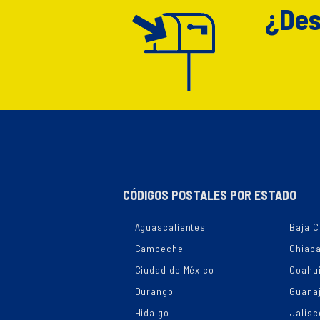
¿Des
CÓDIGOS POSTALES POR ESTADO
Aguascalientes
Baja C
Campeche
Chiap
Ciudad de México
Coahui
Durango
Guana
Hidalgo
Jalisc