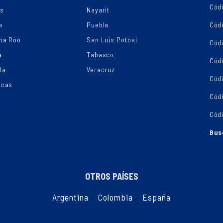
Códi
os
Nayarit
a
Puebla
Cód
na Roo
San Luis Potosí
Cód
a
Tabasco
Códi
la
Veracruz
Cód
ecas
Cód
Cód
Bus
OTROS PAÍSES
Argentina
,
Colombia
,
España