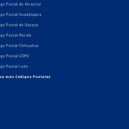
go Postal de Veracruz
igo Postal Guadalajara
igo Postal de Oaxaca
go Postal Mérida
igo Postal Chihuahua
igo Postal CDMX
igo Postal León
ca más Códigos Postales