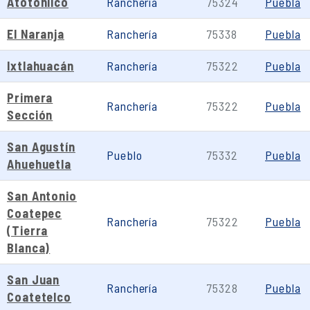
Atotonilco
Ranchería
75324
Puebla
El Naranja
Ranchería
75338
Puebla
Ixtlahuacán
Ranchería
75322
Puebla
Primera
Ranchería
75322
Puebla
Sección
San Agustín
Pueblo
75332
Puebla
Ahuehuetla
San Antonio
Coatepec
Ranchería
75322
Puebla
(Tierra
Blanca)
San Juan
Ranchería
75328
Puebla
Coatetelco