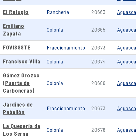
El Refugio
Ranchería
20663
Aguasca
Emiliano
Colonia
20665
Aguasca
Zapata
FOVISSSTE
Fraccionamiento
20673
Aguasca
Francisco Villa
Colonia
20674
Aguasca
Gámez Orozco
(Puerta de
Colonia
20686
Aguasca
Carboneras)
Jardines de
Fraccionamiento
20673
Aguasca
Pabellón
La Quesería de
Colonia
20678
Aguasca
Los Serna