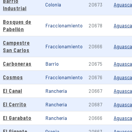
Barrio
Colonia
20673
Aguasca
Industrial
Bosques de
Fraccionamiento
20678
Aguasca
Pabellón
Campestre
Fraccionamiento
20666
Aguasca
San Carlos
Carboneras
Barrio
20675
Aguasca
Cosmos
Fraccionamiento
20676
Aguasca
El Canal
Ranchería
20667
Aguasca
El Cerrito
Ranchería
20687
Aguasca
El Garabato
Ranchería
20666
Aguasca
El Gigante
Granja
20663
Aguasca