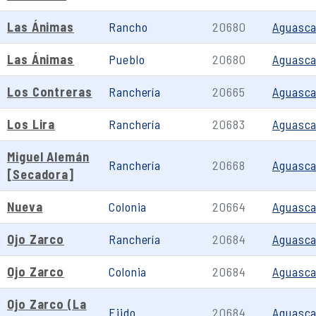
Las Ánimas
Rancho
20680
Aguasca
Las Ánimas
Pueblo
20680
Aguasca
Los Contreras
Ranchería
20665
Aguasca
Los Lira
Ranchería
20683
Aguasca
Miguel Alemán
Ranchería
20668
Aguasca
[Secadora]
Nueva
Colonia
20664
Aguasca
Ojo Zarco
Ranchería
20684
Aguasca
Ojo Zarco
Colonia
20684
Aguasca
Ojo Zarco (La
Ejido
20684
Aguasca