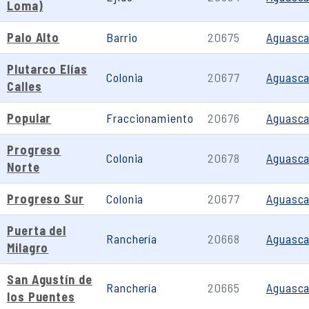
Loma)
Palo Alto
Barrio
20675
Aguasca
Plutarco Elías
Colonia
20677
Aguasca
Calles
Popular
Fraccionamiento
20676
Aguasca
Progreso
Colonia
20678
Aguasca
Norte
Progreso Sur
Colonia
20677
Aguasca
Puerta del
Ranchería
20668
Aguasca
Milagro
San Agustín de
Ranchería
20665
Aguasca
los Puentes