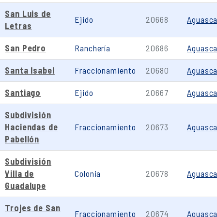
San Luis de
Ejido
20668
Aguasca
Letras
San Pedro
Ranchería
20686
Aguasca
Santa Isabel
Fraccionamiento
20680
Aguasca
Santiago
Ejido
20667
Aguasca
Subdivisión
Haciendas de
Fraccionamiento
20673
Aguasca
Pabellón
Subdivisión
Villa de
Colonia
20678
Aguasca
Guadalupe
Trojes de San
Fraccionamiento
20674
Aguasca