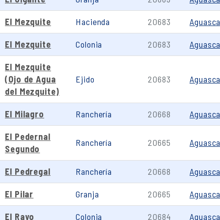
El Mezquite
Hacienda
20683
Aguasca
El Mezquite
Colonia
20683
Aguasca
El Mezquite
(Ojo de Agua
Ejido
20683
Aguasca
del Mezquite)
El Milagro
Ranchería
20668
Aguasca
El Pedernal
Ranchería
20665
Aguasca
Segundo
El Pedregal
Ranchería
20668
Aguasca
El Pilar
Granja
20665
Aguasca
El Rayo
Colonia
20684
Aguasca