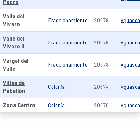
Pedro
Valle del
Fraccionamiento
20678
Aguasca
Vivero
Valle del
Fraccionamiento
20678
Aguasca
Vivero II
Vergel del
Fraccionamiento
20678
Aguasca
Valle
Villas de
Colonia
20674
Aguasca
Pabellón
Zona Centro
Colonia
20670
Aguasca