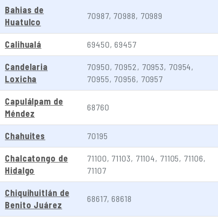
Bahias de
70987, 70988, 70989
Huatulco
Calihualá
69450, 69457
Candelaria
70950, 70952, 70953, 70954,
Loxicha
70955, 70956, 70957
Capulálpam de
68760
Méndez
Chahuites
70195
Chalcatongo de
71100, 71103, 71104, 71105, 71106,
Hidalgo
71107
Chiquihuitlán de
68617, 68618
Benito Juárez