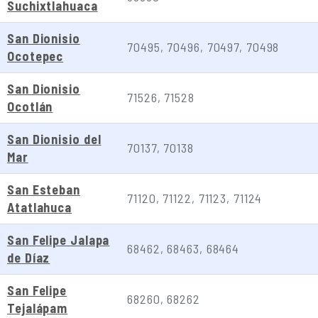
Suchixtlahuaca
San Dionisio
70495, 70496, 70497, 70498
Ocotepec
San Dionisio
71526, 71528
Ocotlán
San Dionisio del
70137, 70138
Mar
San Esteban
71120, 71122, 71123, 71124
Atatlahuca
San Felipe Jalapa
68462, 68463, 68464
de Díaz
San Felipe
68260, 68262
Tejalápam