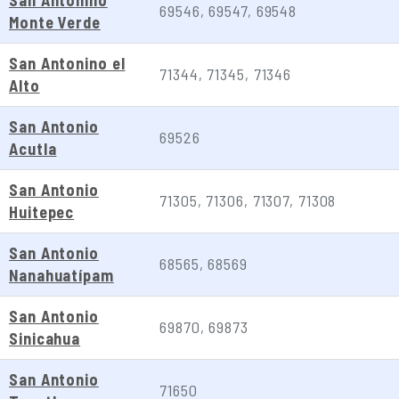
San Antonino
69546, 69547, 69548
Monte Verde
San Antonino el
71344, 71345, 71346
Alto
San Antonio
69526
Acutla
San Antonio
71305, 71306, 71307, 71308
Huitepec
San Antonio
68565, 68569
Nanahuatípam
San Antonio
69870, 69873
Sinicahua
San Antonio
71650