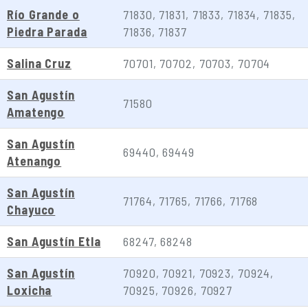
Río Grande o
71830, 71831, 71833, 71834, 71835,
Piedra Parada
71836, 71837
Salina Cruz
70701, 70702, 70703, 70704
San Agustín
71580
Amatengo
San Agustín
69440, 69449
Atenango
San Agustín
71764, 71765, 71766, 71768
Chayuco
San Agustín Etla
68247, 68248
San Agustín
70920, 70921, 70923, 70924,
Loxicha
70925, 70926, 70927