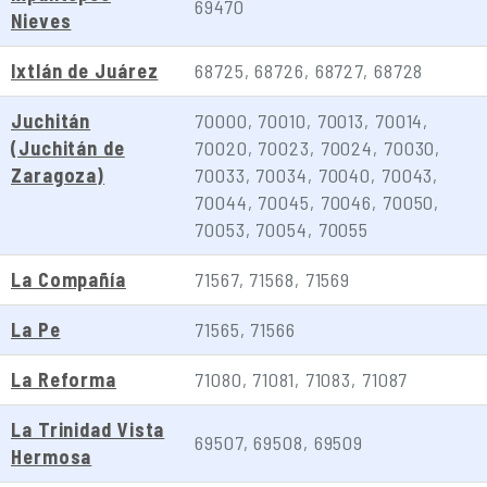
69470
Nieves
Ixtlán de Juárez
68725, 68726, 68727, 68728
Juchitán
70000, 70010, 70013, 70014,
(Juchitán de
70020, 70023, 70024, 70030,
Zaragoza)
70033, 70034, 70040, 70043,
70044, 70045, 70046, 70050,
70053, 70054, 70055
La Compañía
71567, 71568, 71569
La Pe
71565, 71566
La Reforma
71080, 71081, 71083, 71087
La Trinidad Vista
69507, 69508, 69509
Hermosa