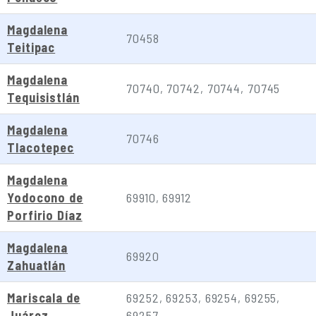
Magdalena
70458
Teitipac
Magdalena
70740, 70742, 70744, 70745
Tequisistlán
Magdalena
70746
Tlacotepec
Magdalena
Yodocono de
69910, 69912
Porfirio Díaz
Magdalena
69920
Zahuatlán
Mariscala de
69252, 69253, 69254, 69255,
Juárez
69257