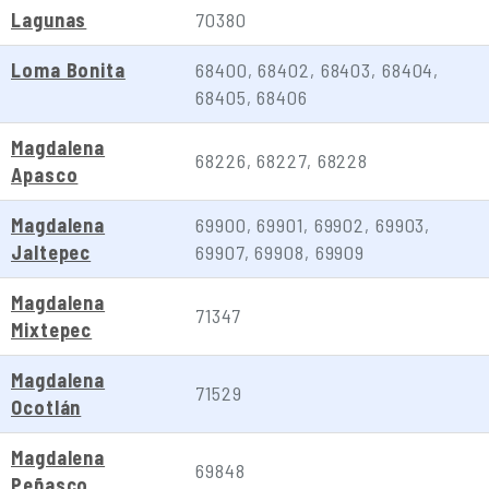
Lagunas
70380
Loma Bonita
68400, 68402, 68403, 68404,
68405, 68406
Magdalena
68226, 68227, 68228
Apasco
Magdalena
69900, 69901, 69902, 69903,
Jaltepec
69907, 69908, 69909
Magdalena
71347
Mixtepec
Magdalena
71529
Ocotlán
Magdalena
69848
Peñasco