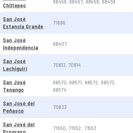
68456, 68457, 68458, 68459
Chiltepec
San José
71686
Estancia Grande
San José
68407
Independencia
San José
70813, 70814
Lachiguiri
San José
68570, 68571, 68572, 68573,
Tenango
68574
San José del
70833
Peñasco
San José del
71550, 71552, 71553
Progreso