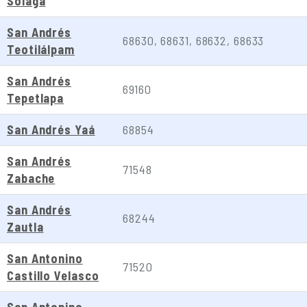
Solaga
San Andrés
68630, 68631, 68632, 68633
Teotilálpam
San Andrés
69160
Tepetlapa
San Andrés Yaá
68854
San Andrés
71548
Zabache
San Andrés
68244
Zautla
San Antonino
71520
Castillo Velasco