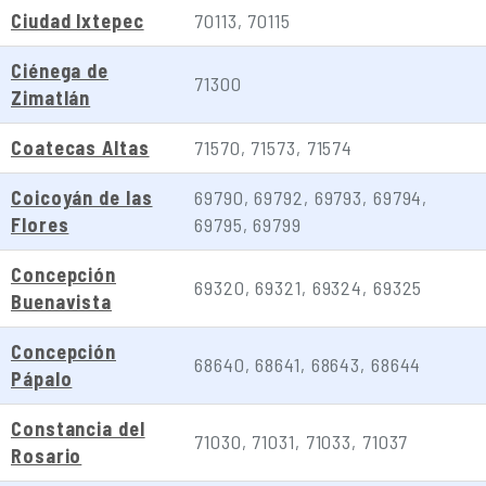
Ciudad Ixtepec
70113, 70115
Ciénega de
71300
Zimatlán
Coatecas Altas
71570, 71573, 71574
Coicoyán de las
69790, 69792, 69793, 69794,
Flores
69795, 69799
Concepción
69320, 69321, 69324, 69325
Buenavista
Concepción
68640, 68641, 68643, 68644
Pápalo
Constancia del
71030, 71031, 71033, 71037
Rosario