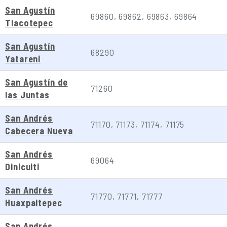
San Agustín
69860, 69862, 69863, 69864
Tlacotepec
San Agustín
68290
Yatareni
San Agustín de
71260
las Juntas
San Andrés
71170, 71173, 71174, 71175
Cabecera Nueva
San Andrés
69064
Dinicuiti
San Andrés
71770, 71771, 71777
Huaxpaltepec
San Andrés