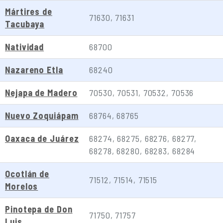
Mártires de
71630, 71631
Tacubaya
Natividad
68700
Nazareno Etla
68240
Nejapa de Madero
70530, 70531, 70532, 70536
Nuevo Zoquiápam
68764, 68765
Oaxaca de Juárez
68274, 68275, 68276, 68277,
68278, 68280, 68283, 68284
Ocotlán de
71512, 71514, 71515
Morelos
Pinotepa de Don
71750, 71757
Luis