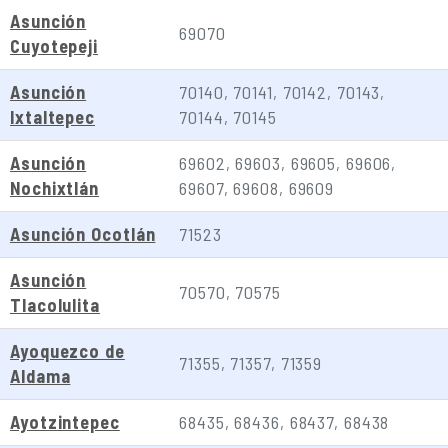
Asunción
69070
Cuyotepeji
Asunción
70140, 70141, 70142, 70143,
Ixtaltepec
70144, 70145
Asunción
69602, 69603, 69605, 69606,
Nochixtlán
69607, 69608, 69609
Asunción Ocotlán
71523
Asunción
70570, 70575
Tlacolulita
Ayoquezco de
71355, 71357, 71359
Aldama
Ayotzintepec
68435, 68436, 68437, 68438