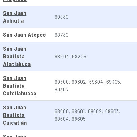
San Juan
69830
Achiutla
San Juan Atepec
68730
San Juan
Bautista
68204, 68205
Atatlahuca
San Juan
69300, 69302, 69304, 69305,
Bautista
69307
Coixtlahuaca
San Juan
68600, 68601, 68602, 68603,
Bautista
68604, 68605
Cuicatlán
San Juan