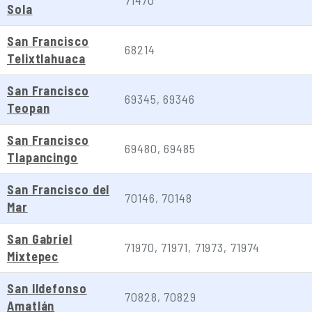
71470
Sola
San Francisco
68214
Telixtlahuaca
San Francisco
69345, 69346
Teopan
San Francisco
69480, 69485
Tlapancingo
San Francisco del
70146, 70148
Mar
San Gabriel
71970, 71971, 71973, 71974
Mixtepec
San Ildefonso
70828, 70829
Amatlán