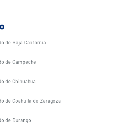
do
o de Baja California
ado de Campeche
do de Chihuahua
do de Coahuila de Zaragoza
do de Durango