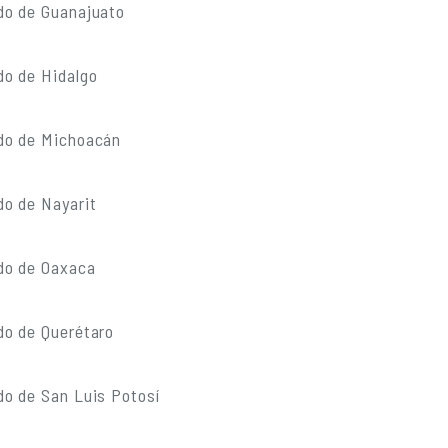
do de Guanajuato
do de Hidalgo
do de Michoacán
do de Nayarit
do de Oaxaca
do de Querétaro
do de San Luis Potosí