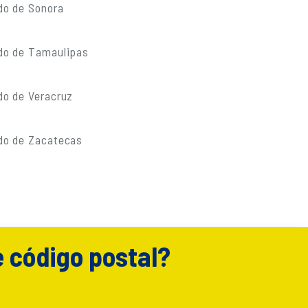
do de Sonora
do de Tamaulipas
do de Veracruz
do de Zacatecas
e código postal?