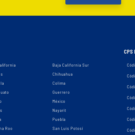
CPS 
alifornia
Baja California Sur
Códi
as
Chihuahua
Cód
la
Colima
Cód
juato
Guerrero
Cód
o
México
Códi
os
Nayarit
a
Puebla
Cód
na Roo
San Luis Potosí
Cód