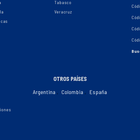
a
Tabasco
Códi
la
Veracruz
Cód
ecas
Cód
Cód
Bus
OTROS PAÍSES
Argentina
,
Colombia
,
España
ciones