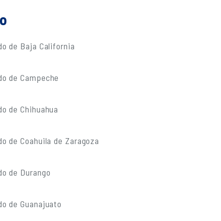
do
o de Baja California
ado de Campeche
do de Chihuahua
do de Coahuila de Zaragoza
do de Durango
do de Guanajuato