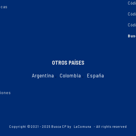
Cód
ecas
Cód
Cód
Bus
OTROS PAÍSES
Argentina
,
Colombia
,
España
ciones
Copyright ©2021 - 2025 Busca CP by
LaComuna
- All rights reserved