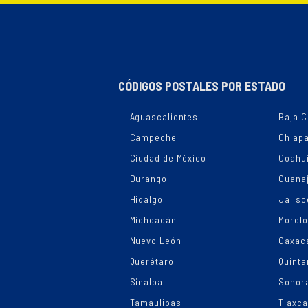
CÓDIGOS POSTALES POR ESTADO
Aguascalientes
Baja C
Campeche
Chiap
Ciudad de México
Coahui
Durango
Guana
Hidalgo
Jalisc
Michoacán
Morel
Nuevo León
Oaxac
Querétaro
Quinta
Sinaloa
Sonor
Tamaulipas
Tlaxca