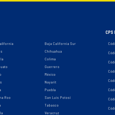
CPS 
alifornia
Baja California Sur
Códi
as
Chihuahua
Cód
la
Colima
Cód
juato
Guerrero
Cód
o
México
Códi
os
Nayarit
a
Puebla
Cód
na Roo
San Luis Potosí
Cód
a
Tabasco
Códi
la
Veracruz