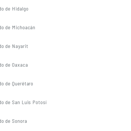
do de Hidalgo
do de Michoacán
do de Nayarit
do de Oaxaca
do de Querétaro
do de San Luis Potosí
do de Sonora