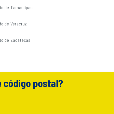
do de Tamaulipas
do de Veracruz
do de Zacatecas
e código postal?