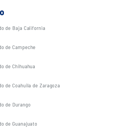
do
o de Baja California
ado de Campeche
do de Chihuahua
do de Coahuila de Zaragoza
do de Durango
do de Guanajuato