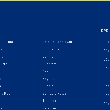
CPS 
alifornia
Baja California Sur
Códi
as
Chihuahua
Cód
la
Colima
Cód
juato
Guerrero
Cód
o
México
Códi
os
Nayarit
a
Puebla
Cód
na Roo
San Luis Potosí
Cód
a
Tabasco
Códi
la
Veracruz