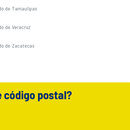
do de Tamaulipas
do de Veracruz
do de Zacatecas
e código postal?