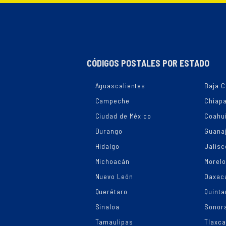
CÓDIGOS POSTALES POR ESTADO
Aguascalientes
Baja C
Campeche
Chiap
Ciudad de México
Coahui
Durango
Guana
Hidalgo
Jalisc
Michoacán
Morel
Nuevo León
Oaxac
Querétaro
Quinta
Sinaloa
Sonor
Tamaulipas
Tlaxca