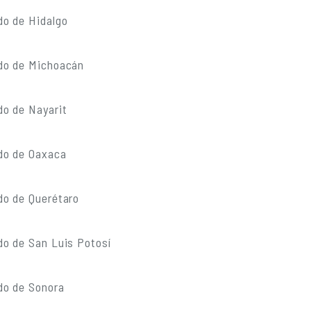
do de Hidalgo
do de Michoacán
do de Nayarit
do de Oaxaca
do de Querétaro
do de San Luis Potosí
do de Sonora