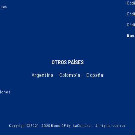
Cód
ecas
Cód
Cód
Bus
OTROS PAÍSES
Argentina
,
Colombia
,
España
ciones
Copyright ©2021 - 2025 Busca CP by
LaComuna
- All rights reserved