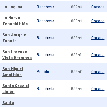
La Laguna
Ranchería
69244
Oaxaca
La Nueva
Ranchería
69244
Oaxaca
Tenochtitlán
San Jorge el
Ranchería
69244
Oaxaca
Zapote
San Lorenzo
Ranchería
69241
Oaxaca
Vista Hermosa
San Miguel
Pueblo
69240
Oaxaca
Amatitlán
Santa Cruz el
Ranchería
69244
Oaxaca
Limón
Santo