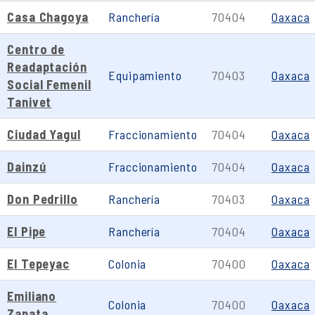
Casa Chagoya
Ranchería
70404
Oaxaca
Centro de
Readaptación
Equipamiento
70403
Oaxaca
Social Femenil
Tanivet
Ciudad Yagul
Fraccionamiento
70404
Oaxaca
Dainzú
Fraccionamiento
70404
Oaxaca
Don Pedrillo
Ranchería
70403
Oaxaca
El Pipe
Ranchería
70404
Oaxaca
El Tepeyac
Colonia
70400
Oaxaca
Emiliano
Colonia
70400
Oaxaca
Zapata