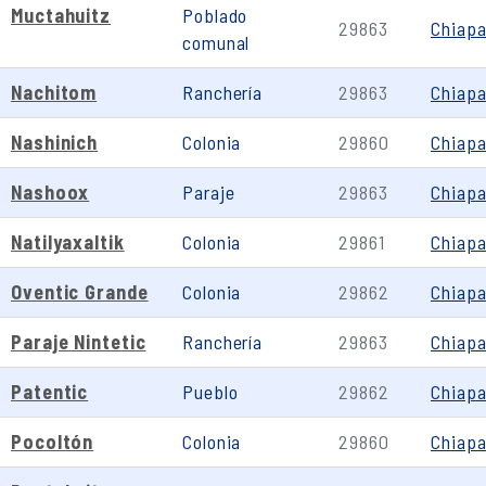
Muctahuitz
Poblado
29863
Chiap
comunal
Nachitom
Ranchería
29863
Chiap
Nashinich
Colonia
29860
Chiap
Nashoox
Paraje
29863
Chiap
Natilyaxaltik
Colonia
29861
Chiap
Oventic Grande
Colonia
29862
Chiap
Paraje Nintetic
Ranchería
29863
Chiap
Patentic
Pueblo
29862
Chiap
Pocoltón
Colonia
29860
Chiap