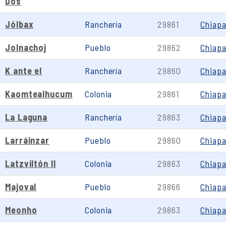
Dos
Jólbax
Ranchería
29861
Chiap
Jolnachoj
Pueblo
29862
Chiap
K ante el
Ranchería
29860
Chiap
Kaomtealhucum
Colonia
29861
Chiap
La Laguna
Ranchería
29863
Chiap
Larráinzar
Pueblo
29860
Chiap
Latzviltón II
Colonia
29863
Chiap
Majoval
Pueblo
29866
Chiap
Meonho
Colonia
29863
Chiap