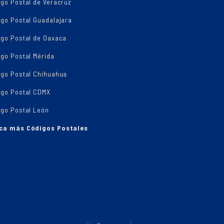
go Postal de Veracruz
igo Postal Guadalajara
igo Postal de Oaxaca
go Postal Mérida
igo Postal Chihuahua
igo Postal CDMX
igo Postal León
ca más Códigos Postales