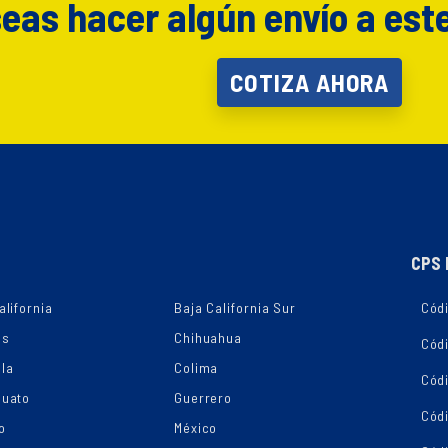
eas hacer algún envío a est
COTIZA AHORA
CPS 
alifornia
Baja California Sur
Códi
as
Chihuahua
Cód
la
Colima
Cód
juato
Guerrero
Cód
o
México