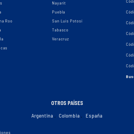
Códi
os
Nayarit
a
Puebla
Cód
na Roo
San Luis Potosí
Cód
a
Tabasco
Códi
la
Veracruz
Cód
ecas
Cód
Cód
Bus
OTROS PAÍSES
Argentina
,
Colombia
,
España
ciones