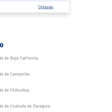
Chiapas
do
o de Baja California
ado de Campeche
do de Chihuahua
do de Coahuila de Zaragoza