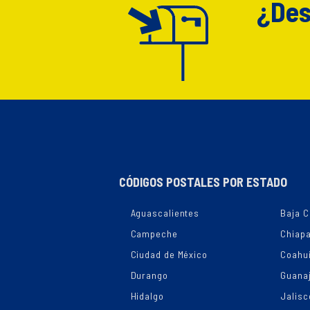
¿Des
CÓDIGOS POSTALES POR ESTADO
Aguascalientes
Baja C
Campeche
Chiap
Ciudad de México
Coahui
Durango
Guana
Hidalgo
Jalisc