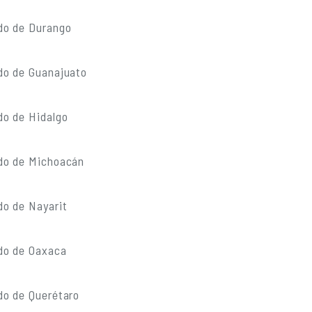
do de Durango
do de Guanajuato
do de Hidalgo
do de Michoacán
do de Nayarit
do de Oaxaca
do de Querétaro