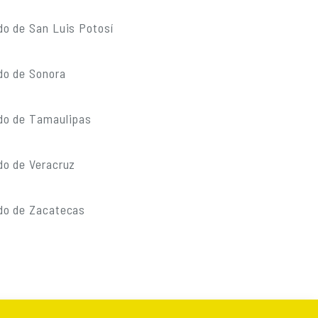
do de San Luis Potosí
do de Sonora
do de Tamaulipas
do de Veracruz
do de Zacatecas