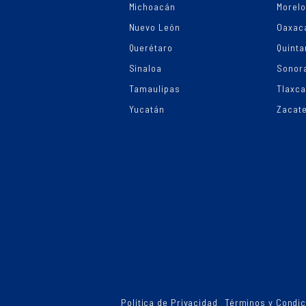
Michoacán
Morel
Nuevo León
Oaxac
Querétaro
Quinta
Sinaloa
Sonor
Tamaulipas
Tlaxca
Yucatán
Zacat
Política de Privacidad
Términos y Condi