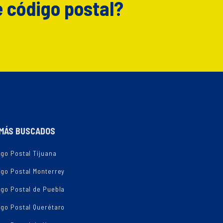
e código postal?
MÁS BUSCADOS
go Postal Tijuana
igo Postal Monterrey
igo Postal de Puebla
igo Postal Querétaro