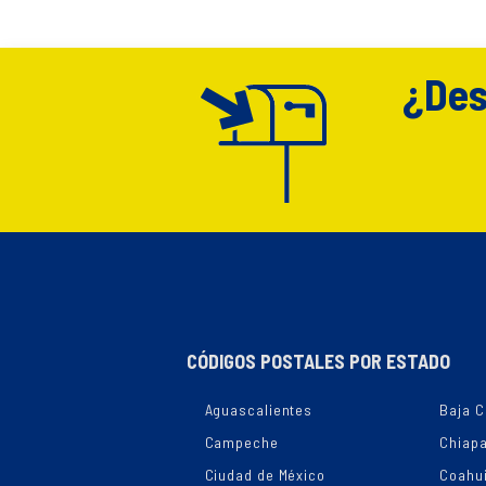
¿Des
CÓDIGOS POSTALES POR ESTADO
Aguascalientes
Baja C
Campeche
Chiap
Ciudad de México
Coahui