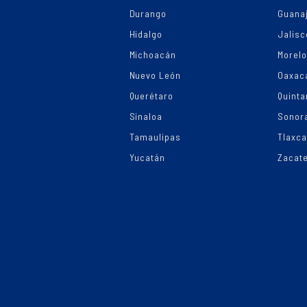
Durango
Guana
Hidalgo
Jalisc
Michoacán
Morel
Nuevo León
Oaxac
Querétaro
Quinta
Sinaloa
Sonor
Tamaulipas
Tlaxca
Yucatán
Zacat