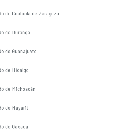
do de Coahuila de Zaragoza
do de Durango
do de Guanajuato
do de Hidalgo
do de Michoacán
do de Nayarit
do de Oaxaca