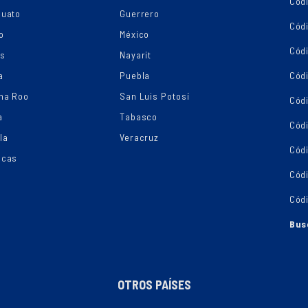
Cód
juato
Guerrero
Cód
o
México
Códi
os
Nayarit
a
Puebla
Cód
na Roo
San Luis Potosí
Cód
a
Tabasco
Códi
la
Veracruz
Cód
ecas
Cód
Cód
Bus
OTROS PAÍSES