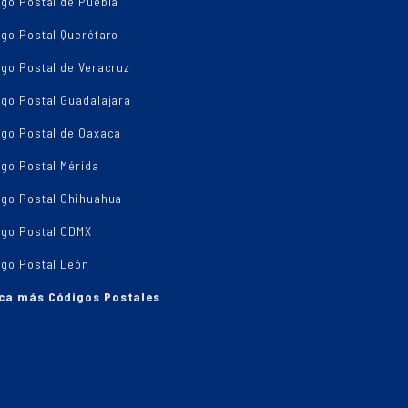
igo Postal de Puebla
igo Postal Querétaro
go Postal de Veracruz
igo Postal Guadalajara
igo Postal de Oaxaca
go Postal Mérida
igo Postal Chihuahua
igo Postal CDMX
igo Postal León
ca más Códigos Postales