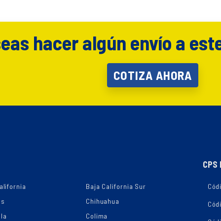
eas hacer algún envío a est
COTIZA AHORA
CPS 
alifornia
Baja California Sur
Códi
as
Chihuahua
Cód
la
Colima