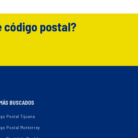
e código postal?
MÁS BUSCADOS
go Postal Tijuana
igo Postal Monterrey