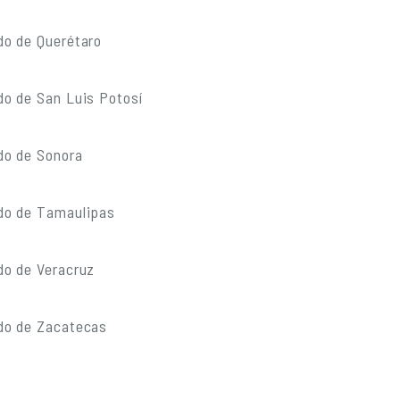
do de Querétaro
do de San Luis Potosí
do de Sonora
do de Tamaulipas
do de Veracruz
do de Zacatecas