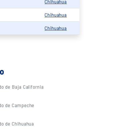
Chihuahua
0
Chihuahua
0
Chihuahua
do
o de Baja California
ado de Campeche
do de Chihuahua