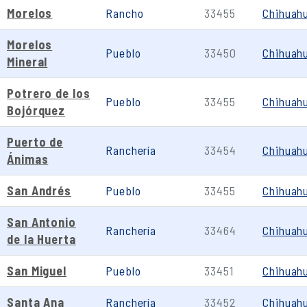
Morelos
Rancho
33455
Chihuah
Morelos
Pueblo
33450
Chihuah
Mineral
Potrero de los
Pueblo
33455
Chihuah
Bojórquez
Puerto de
Ranchería
33454
Chihuah
Ánimas
San Andrés
Pueblo
33455
Chihuah
San Antonio
Ranchería
33464
Chihuah
de la Huerta
San Miguel
Pueblo
33451
Chihuah
Santa Ana
Ranchería
33452
Chihuah