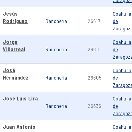
Zaragoz
Jesús
Coahuila
Rodríguez
Ranchería
26617
de
Zaragoz
Jorge
Coahuila
Villarreal
Ranchería
26610
de
Zaragoz
José
Coahuila
Hernández
Ranchería
26605
de
Zaragoz
José Luis Lira
Coahuila
Ranchería
26636
de
Zaragoz
Juan Antonio
Coahuila