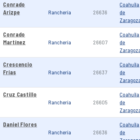
Conrado
Coahuila
Arizpe
Ranchería
26636
de
Zaragoz
Conrado
Coahuila
Martínez
Ranchería
26607
de
Zaragoz
Crescencio
Coahuila
Frías
Ranchería
26637
de
Zaragoz
Cruz Castillo
Coahuila
Ranchería
26605
de
Zaragoz
Daniel Flores
Coahuila
Ranchería
26636
de