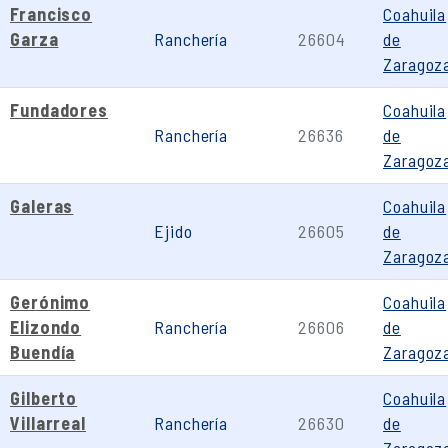
Francisco
Coahuila
Garza
Ranchería
26604
de
Zaragoz
Fundadores
Coahuila
Ranchería
26636
de
Zaragoz
Galeras
Coahuila
Ejido
26605
de
Zaragoz
Gerónimo
Coahuila
Elizondo
Ranchería
26606
de
Buendía
Zaragoz
Gilberto
Coahuila
Villarreal
Ranchería
26630
de