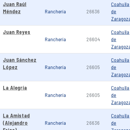
Juan Raúl
Coahuila
Méndez
Ranchería
26636
de
Zaragoz
Juan Reyes
Coahuila
Ranchería
26604
de
Zaragoz
Juan Sánchez
Coahuila
López
Ranchería
26605
de
Zaragoz
La Alegría
Coahuila
Ranchería
26605
de
Zaragoz
La Amistad
Coahuila
(Alejandro
Ranchería
26636
de