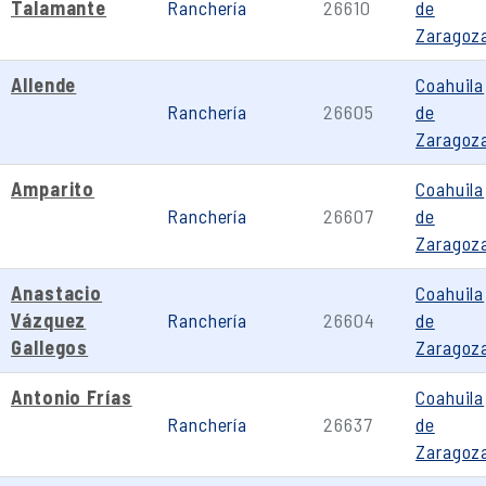
Talamante
Ranchería
26610
de
Zaragoz
Allende
Coahuila
Ranchería
26605
de
Zaragoz
Amparito
Coahuila
Ranchería
26607
de
Zaragoz
Anastacio
Coahuila
Vázquez
Ranchería
26604
de
Gallegos
Zaragoz
Antonio Frías
Coahuila
Ranchería
26637
de
Zaragoz