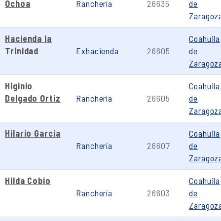
Ochoa
Ranchería
26635
de
Zaragoz
Hacienda la
Coahuila
Trinidad
Exhacienda
26605
de
Zaragoz
Higinio
Coahuila
Delgado Ortiz
Ranchería
26605
de
Zaragoz
Hilario García
Coahuila
Ranchería
26607
de
Zaragoz
Hilda Cobio
Coahuila
Ranchería
26603
de
Zaragoz