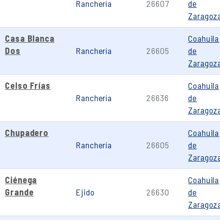
Ranchería
26607
de
Zaragoz
Casa Blanca
Coahuila
Dos
Ranchería
26605
de
Zaragoz
Celso Frías
Coahuila
Ranchería
26636
de
Zaragoz
Chupadero
Coahuila
Ranchería
26605
de
Zaragoz
Ciénega
Coahuila
Grande
Ejido
26630
de
Zaragoz