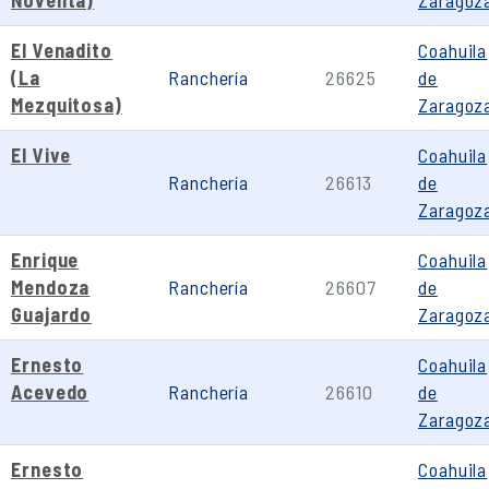
Noventa)
Zaragoz
El Venadito
Coahuila
(La
Ranchería
26625
de
Mezquitosa)
Zaragoz
El Vive
Coahuila
Ranchería
26613
de
Zaragoz
Enrique
Coahuila
Mendoza
Ranchería
26607
de
Guajardo
Zaragoz
Ernesto
Coahuila
Acevedo
Ranchería
26610
de
Zaragoz
Ernesto
Coahuila