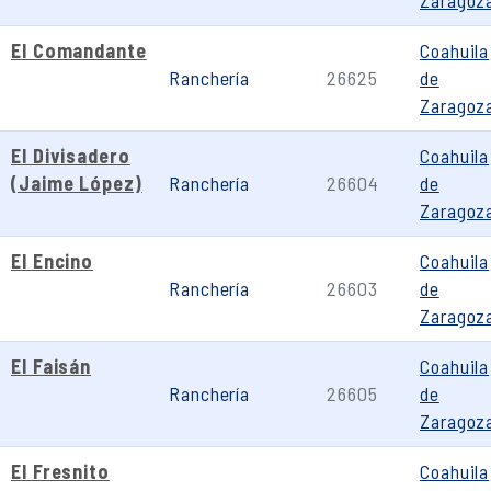
Zaragoz
El Comandante
Coahuila
Ranchería
26625
de
Zaragoz
El Divisadero
Coahuila
(Jaime López)
Ranchería
26604
de
Zaragoz
El Encino
Coahuila
Ranchería
26603
de
Zaragoz
El Faisán
Coahuila
Ranchería
26605
de
Zaragoz
El Fresnito
Coahuila