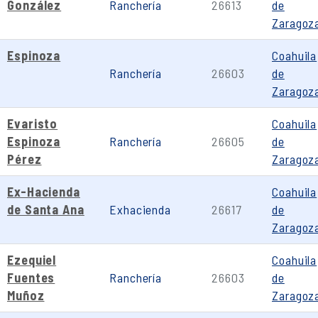
González
Ranchería
26613
de
Zaragoz
Espinoza
Coahuila
Ranchería
26603
de
Zaragoz
Evaristo
Coahuila
Espinoza
Ranchería
26605
de
Pérez
Zaragoz
Ex-Hacienda
Coahuila
de Santa Ana
Exhacienda
26617
de
Zaragoz
Ezequiel
Coahuila
Fuentes
Ranchería
26603
de
Muñoz
Zaragoz