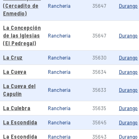
(Cercadito de
Ranchería
35647
Durango
Enmedio)
La Concepción
de las Iglesias
Ranchería
35647
Durango
(El Pedregal)
La Cruz
Ranchería
35630
Durango
La Cueva
Ranchería
35634
Durango
La Cueva del
Ranchería
35633
Durango
Capulín
La Culebra
Ranchería
35635
Durango
La Escondida
Ranchería
35645
Durango
La Escondida
Ranchería
35643
Durango