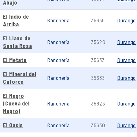
Abajo
El Indio de
Ranchería
35636
Durango
Arriba
El Llano de
Ranchería
35620
Durango
Santa Rosa
El Metate
Ranchería
35633
Durango
El Mineral del
Ranchería
35633
Durango
Catorce
El Negro
(Cueva del
Ranchería
35623
Durango
Negro)
El Oasis
Ranchería
35630
Durango