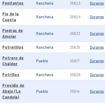
Penitentes
Ranchería
35623
Durango
Pie de la
Ranchería
35624
Durango
Cuesta
Piedras de
Ranchería
35633
Durango
Amolar
Potrerillos
Ranchería
35635
Durango
Potrero de
Pueblo
35617
Durango
Cháidez
Potrillos
Ranchería
35626
Durango
Presidio de
Abajo (La
Pueblo
35614
Durango
Candela)