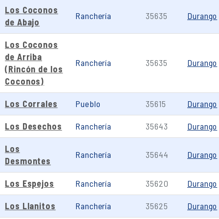
Los Coconos
Ranchería
35635
Durango
de Abajo
Los Coconos
de Arriba
Ranchería
35635
Durango
(Rincón de los
Coconos)
Los Corrales
Pueblo
35615
Durango
Los Desechos
Ranchería
35643
Durango
Los
Ranchería
35644
Durango
Desmontes
Los Espejos
Ranchería
35620
Durango
Los Llanitos
Ranchería
35625
Durango