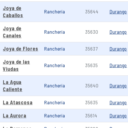
Joya de
Ranchería
35644
Durango
Caballos
Joya de
Ranchería
35630
Durango
Canales
Joya de Flores
Ranchería
35637
Durango
Joya de las
Ranchería
35635
Durango
Viudas
La Agua
Ranchería
35640
Durango
Caliente
La Atascosa
Ranchería
35635
Durango
La Aurora
Ranchería
35614
Durango