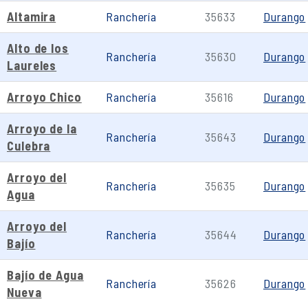
Altamira
Ranchería
35633
Durango
Alto de los
Ranchería
35630
Durango
Laureles
Arroyo Chico
Ranchería
35616
Durango
Arroyo de la
Ranchería
35643
Durango
Culebra
Arroyo del
Ranchería
35635
Durango
Agua
Arroyo del
Ranchería
35644
Durango
Bajío
Bajío de Agua
Ranchería
35626
Durango
Nueva