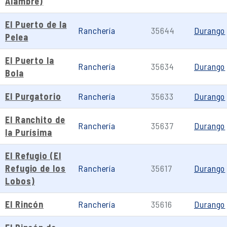
Alambre)
El Puerto de la
Ranchería
35644
Durango
Pelea
El Puerto la
Ranchería
35634
Durango
Bola
El Purgatorio
Ranchería
35633
Durango
El Ranchito de
Ranchería
35637
Durango
la Purísima
El Refugio (El
Refugio de los
Ranchería
35617
Durango
Lobos)
El Rincón
Ranchería
35616
Durango