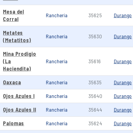
Mesa del
Ranchería
35625
Durango
Corral
Metates
Ranchería
35630
Durango
(Metatitos)
Mina Prodigio
(La
Ranchería
35616
Durango
Haciendita)
Oaxaca
Ranchería
35635
Durango
Ojos Azules I
Ranchería
35640
Durango
Ojos Azules II
Ranchería
35644
Durango
Palomas
Ranchería
35624
Durango