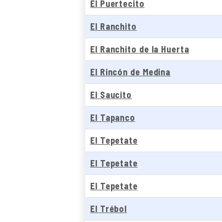
El Puertecito
El Ranchito
El Ranchito de la Huerta
El Rincón de Medina
El Saucito
El Tapanco
El Tepetate
El Tepetate
El Tepetate
El Trébol