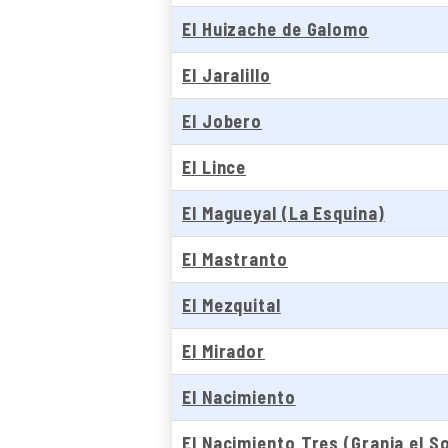
El Huizache de Galomo
El Jaralillo
El Jobero
El Lince
El Magueyal (La Esquina)
El Mastranto
El Mezquital
El Mirador
El Nacimiento
El Nacimiento Tres (Granja el S