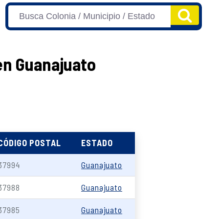
 en Guanajuato
CÓDIGO POSTAL
ESTADO
37994
Guanajuato
37988
Guanajuato
37985
Guanajuato