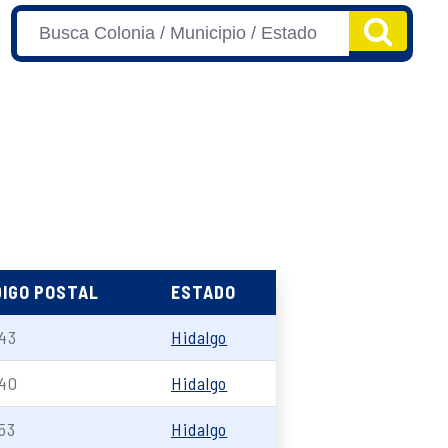
IGO POSTAL
ESTADO
43
Hidalgo
40
Hidalgo
53
Hidalgo