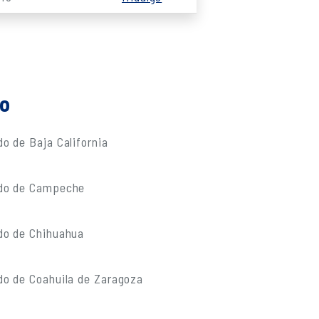
do
o de Baja California
ado de Campeche
do de Chihuahua
do de Coahuila de Zaragoza