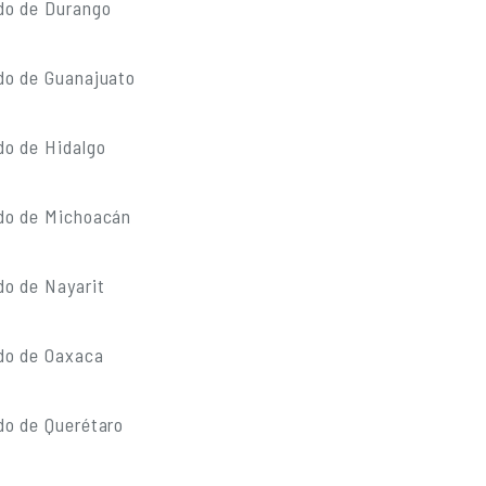
do de Durango
do de Guanajuato
do de Hidalgo
do de Michoacán
do de Nayarit
do de Oaxaca
do de Querétaro