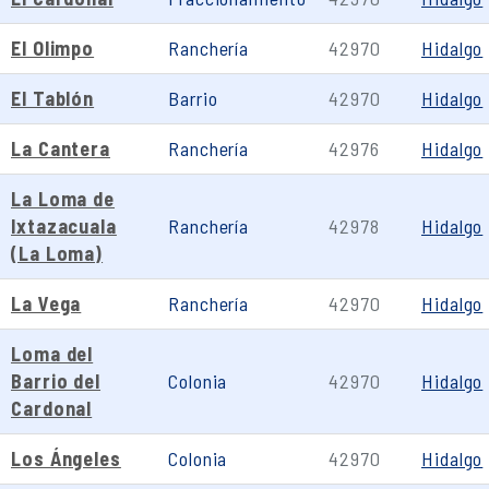
El Olimpo
Ranchería
42970
Hidalgo
El Tablón
Barrio
42970
Hidalgo
La Cantera
Ranchería
42976
Hidalgo
La Loma de
Ixtazacuala
Ranchería
42978
Hidalgo
(La Loma)
La Vega
Ranchería
42970
Hidalgo
Loma del
Barrio del
Colonia
42970
Hidalgo
Cardonal
Los Ángeles
Colonia
42970
Hidalgo