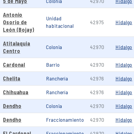
5 de Mayo
Colonia
42970
Hidalgo
Antonio
Unidad
Osorio de
42975
Hidalgo
habitacional
León (Bojay)
Atitalaquia
Colonia
42970
Hidalgo
Centro
Cardonal
Barrio
42970
Hidalgo
Chelita
Ranchería
42976
Hidalgo
Chihuahua
Ranchería
42976
Hidalgo
Dendho
Colonia
42970
Hidalgo
Dendho
Fraccionamiento
42970
Hidalgo
El Cardonal
Fraccionamiento
42970
Hidalgo