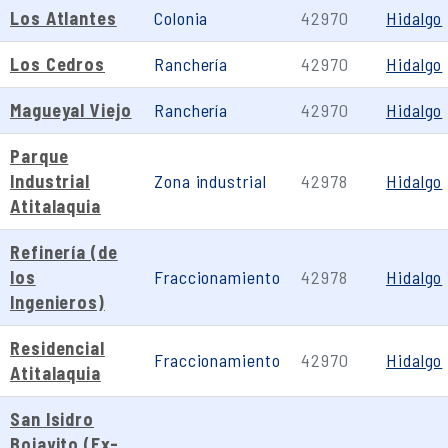
Los Atlantes
Colonia
42970
Hidalgo
Los Cedros
Ranchería
42970
Hidalgo
Magueyal Viejo
Ranchería
42970
Hidalgo
Parque
Industrial
Zona industrial
42978
Hidalgo
Atitalaquia
Refinería (de
los
Fraccionamiento
42978
Hidalgo
Ingenieros)
Residencial
Fraccionamiento
42970
Hidalgo
Atitalaquia
San Isidro
Bojayito (Ex-