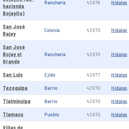
Ranchería
42976
Hidalgo
hacienda
Bojayito)
San José
Colonia
42970
Hidalgo
Bajay
San José
Bojay el
Ranchería
42970
Hidalgo
Grande
San Luis
Ejido
42977
Hidalgo
Tezoquipa
Barrio
42970
Hidalgo
Tlalminulpa
Barrio
42970
Hidalgo
Tlamaco
Pueblo
42970
Hidalgo
Villas de