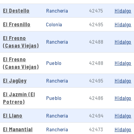
El Destello
Ranchería
42475
Hidalgo
El Fresnillo
Colonia
42495
Hidalgo
El Fresno
Ranchería
42488
Hidalgo
(Casas Viejas)
El Fresno
Pueblo
42488
Hidalgo
(Casas Viejas)
El Jagüey
Ranchería
42495
Hidalgo
El Jazmín (El
Pueblo
42486
Hidalgo
Potrero)
El Llano
Ranchería
42494
Hidalgo
El Manantial
Ranchería
42473
Hidalgo