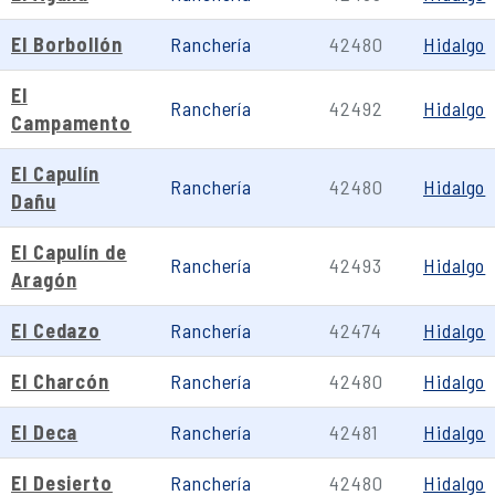
El Borbollón
Ranchería
42480
Hidalgo
El
Ranchería
42492
Hidalgo
Campamento
El Capulín
Ranchería
42480
Hidalgo
Dañu
El Capulín de
Ranchería
42493
Hidalgo
Aragón
El Cedazo
Ranchería
42474
Hidalgo
El Charcón
Ranchería
42480
Hidalgo
El Deca
Ranchería
42481
Hidalgo
El Desierto
Ranchería
42480
Hidalgo