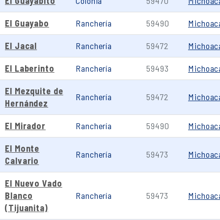
El Guayabito
Colonia
59470
Michoac
El Guayabo
Ranchería
59490
Michoac
El Jacal
Ranchería
59472
Michoac
El Laberinto
Ranchería
59493
Michoac
El Mezquite de
Ranchería
59472
Michoac
Hernández
El Mirador
Ranchería
59490
Michoac
El Monte
Ranchería
59473
Michoac
Calvario
El Nuevo Vado
Blanco
Ranchería
59473
Michoac
(Tijuanita)