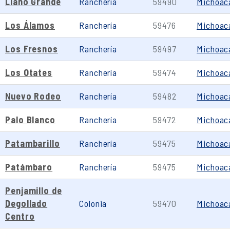
Llano Grande
Ranchería
59490
Michoac
Los Álamos
Ranchería
59476
Michoac
Los Fresnos
Ranchería
59497
Michoac
Los Otates
Ranchería
59474
Michoac
Nuevo Rodeo
Ranchería
59482
Michoac
Palo Blanco
Ranchería
59472
Michoac
Patambarillo
Ranchería
59475
Michoac
Patámbaro
Ranchería
59475
Michoac
Penjamillo de
Degollado
Colonia
59470
Michoac
Centro