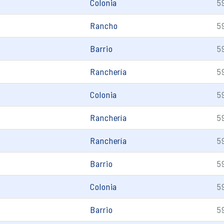
Colonia
5
Rancho
5
Barrio
5
Ranchería
5
Colonia
5
Ranchería
5
Ranchería
5
Barrio
5
Colonia
5
Barrio
5