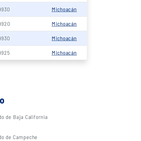
9930
Michoacán
9920
Michoacán
9930
Michoacán
9925
Michoacán
do
o de Baja California
ado de Campeche