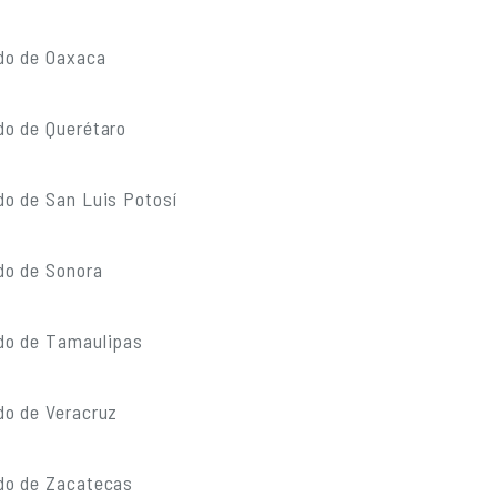
do de Oaxaca
do de Querétaro
do de San Luis Potosí
do de Sonora
do de Tamaulipas
do de Veracruz
do de Zacatecas