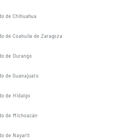
do de Chihuahua
do de Coahuila de Zaragoza
do de Durango
do de Guanajuato
do de Hidalgo
do de Michoacán
do de Nayarit