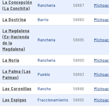
La Concepción
Ranchería
58887
Michoa
(La Conchita)
La Doctrina
Barrio
58880
Michoa
La Magdalena
(Ex-Hacienda
Ranchería
58895
Michoa
de la
Magdalena)
La Noria
Ranchería
58890
Michoa
La Palma (Las
Pueblo
58893
Michoa
Palmas)
Las Coronillas
Rancho
58886
Michoa
Las Espigas
Fraccionamiento
58895
Michoa