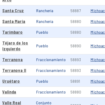
Santa Cruz
Ranchería
58887
Michoa
Santa María
Ranchería
58880
Michoa
Tarímbaro
Pueblo
58880
Michoa
Téjaro de los
Pueblo
58890
Michoa
Izquierdo
Terranova
Fraccionamiento
58893
Michoa
Terranova II
Fraccionamiento
58893
Michoa
Uruétaro
Pueblo
58891
Michoa
Valinda
Fraccionamiento
58880
Michoa
Valle Real
Conjunto