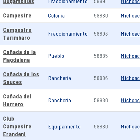
Bugambilias
Fraccionamiento
58891
Michoa
Campestre
Colonia
58880
Michoa
Campestre
Fraccionamiento
58893
Michoa
Tarímbaro
Cañada de la
Pueblo
58885
Michoa
Magdalena
Cañada de los
Ranchería
58886
Michoa
Sauces
Cañada del
Ranchería
58880
Michoa
Herrero
Club
Campestre
Equipamiento
58880
Michoa
Erandeni