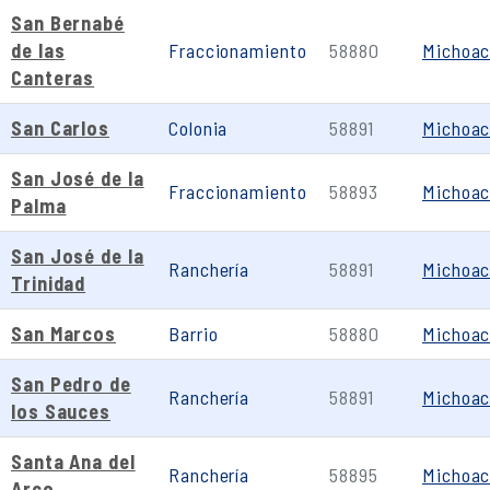
San Bernabé
de las
Fraccionamiento
58880
Michoa
Canteras
San Carlos
Colonia
58891
Michoa
San José de la
Fraccionamiento
58893
Michoa
Palma
San José de la
Ranchería
58891
Michoa
Trinidad
San Marcos
Barrio
58880
Michoa
San Pedro de
Ranchería
58891
Michoa
los Sauces
Santa Ana del
Ranchería
58895
Michoa
Arco