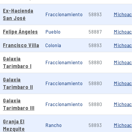
Ex-Hacienda
Fraccionamiento
58893
Michoa
San José
Felipe Ángeles
Pueblo
58887
Michoa
Francisco Villa
Colonia
58893
Michoa
Galaxia
Fraccionamiento
58880
Michoa
Tarímbaro I
Galaxia
Fraccionamiento
58880
Michoa
Tarimbaro II
Galaxia
Fraccionamiento
58880
Michoa
Tarímbaro III
Granja El
Rancho
58893
Michoa
Mezquite