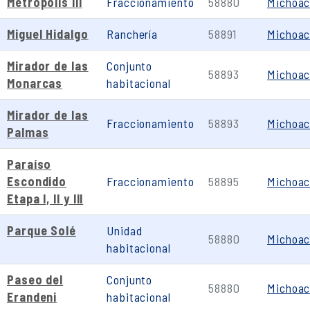
Metrópolis III
Fraccionamiento
58880
Michoa
Miguel Hidalgo
Ranchería
58891
Michoa
Mirador de las
Conjunto
58893
Michoa
Monarcas
habitacional
Mirador de las
Fraccionamiento
58893
Michoa
Palmas
Paraíso
Escondido
Fraccionamiento
58895
Michoa
Etapa I, II y III
Parque Solé
Unidad
58880
Michoa
habitacional
Paseo del
Conjunto
58880
Michoa
Erandeni
habitacional