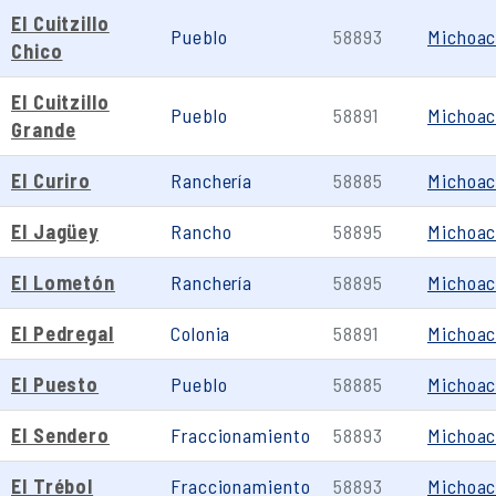
El Cuitzillo
Pueblo
58893
Michoa
Chico
El Cuitzillo
Pueblo
58891
Michoa
Grande
El Curiro
Ranchería
58885
Michoa
El Jagüey
Rancho
58895
Michoa
El Lometón
Ranchería
58895
Michoa
El Pedregal
Colonia
58891
Michoa
El Puesto
Pueblo
58885
Michoa
El Sendero
Fraccionamiento
58893
Michoa
El Trébol
Fraccionamiento
58893
Michoa