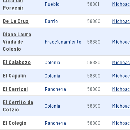
Cuto del
Pueblo
58881
Michoa
Porvenir
De La Cruz
Barrio
58880
Michoa
Diana Laura
Viuda de
Fraccionamiento
58880
Michoa
Colosio
El Calabozo
Colonia
58890
Michoa
El Capulín
Colonia
58890
Michoa
El Carrizal
Ranchería
58880
Michoa
El Cerrito de
Colonia
58890
Michoa
Cotzio
El Colegio
Ranchería
58880
Michoa