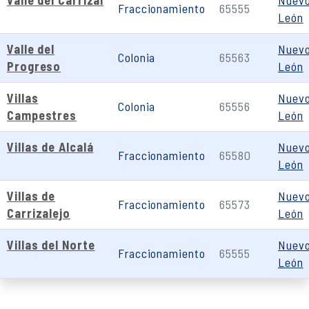
Valle del Carrizal
Nuev
Fraccionamiento
65555
León
Valle del
Nuev
Colonia
65563
Progreso
León
Villas
Nuev
Colonia
65556
Campestres
León
Villas de Alcalá
Nuev
Fraccionamiento
65580
León
Villas de
Nuev
Fraccionamiento
65573
Carrizalejo
León
Villas del Norte
Nuev
Fraccionamiento
65555
León