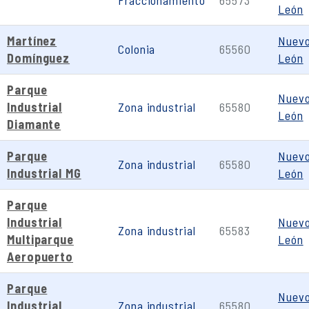
Fraccionamiento
65573
León
Martínez
Nuev
Colonia
65560
Domínguez
León
Parque
Nuev
Industrial
Zona industrial
65580
León
Diamante
Parque
Nuev
Zona industrial
65580
Industrial MG
León
Parque
Industrial
Nuev
Zona industrial
65583
Multiparque
León
Aeropuerto
Parque
Nuev
Industrial
Zona industrial
65580