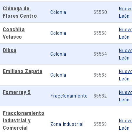
Ciénega de
Nuev
Colonia
65550
Flores Centro
León
Conchita
Nuev
Colonia
65558
Velasco
León
Dibsa
Nuev
Colonia
65554
León
Emiliano Zapata
Nuev
Colonia
65563
León
Fomerrey 5
Nuev
Fraccionamiento
65562
León
Fraccionamiento
Industrial y
Nuev
Zona industrial
65559
Comercial
León