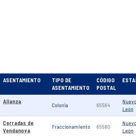
ASENTAMIENTO
TIPO DE
CÓDIGO
ESTA
ASENTAMIENTO
POSTAL
Alianza
Nuev
Colonia
65564
León
Cerradas de
Nuev
Fraccionamiento
65580
Vendanova
León