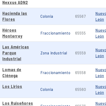
Nexxus ADN2
Hacienda las
Nuev
Colonia
65567
Flores
León
Héroes
Nuev
Fraccionamiento
65555
Monterrey
León
Las Américas
Nuev
Parque
Zona industrial
65559
León
Industrial
Lomas de
Nuev
Fraccionamiento
65558
Ciénega
León
Los Lirios
Nuev
Colonia
65560
León
Los Ruiseñores
Nuev