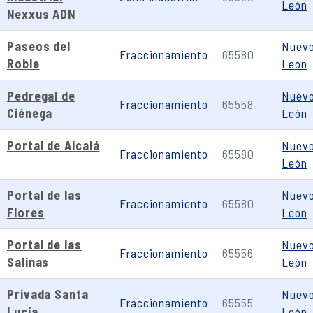
León
Nexxus ADN
Paseos del
Nuev
Fraccionamiento
65580
Roble
León
Pedregal de
Nuev
Fraccionamiento
65558
Ciénega
León
Portal de Alcalá
Nuev
Fraccionamiento
65580
León
Portal de las
Nuev
Fraccionamiento
65580
Flores
León
Portal de las
Nuev
Fraccionamiento
65556
Salinas
León
Privada Santa
Nuev
Fraccionamiento
65555
Lucía
León