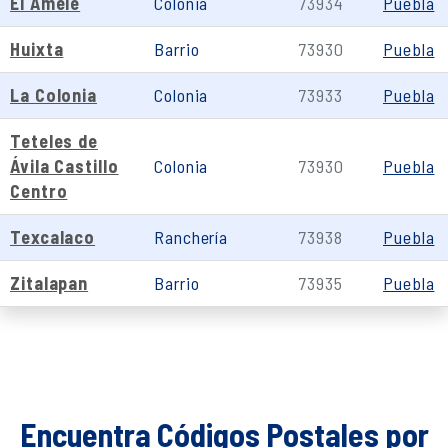
El Amele
Colonia
73934
Puebla
Huixta
Barrio
73930
Puebla
La Colonia
Colonia
73933
Puebla
Teteles de
Ávila Castillo
Colonia
73930
Puebla
Centro
Texcalaco
Ranchería
73938
Puebla
Zitalapan
Barrio
73935
Puebla
Encuentra Códigos Postales por