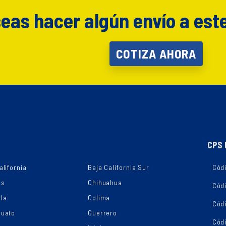
eas hacer algún envío a est
COTIZA AHORA
CPS 
alifornia
Baja California Sur
Códi
as
Chihuahua
Cód
la
Colima
Cód
juato
Guerrero
Cód