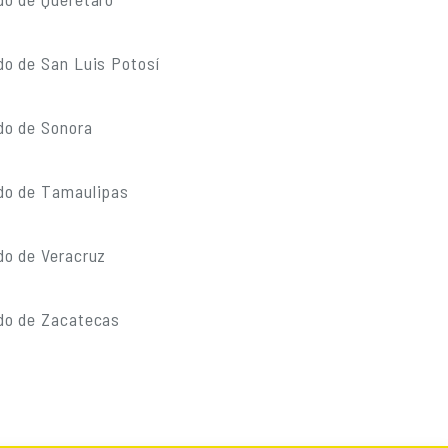
do de San Luis Potosí
do de Sonora
do de Tamaulipas
do de Veracruz
do de Zacatecas