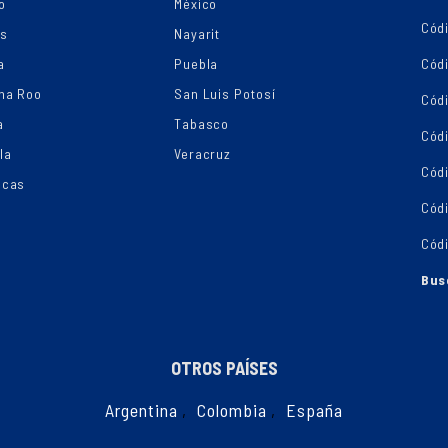
o
México
Códi
os
Nayarit
a
Puebla
Cód
na Roo
San Luis Potosí
Cód
a
Tabasco
Códi
la
Veracruz
Cód
ecas
Cód
Cód
Bus
OTROS PAÍSES
Argentina
,
Colombia
,
España