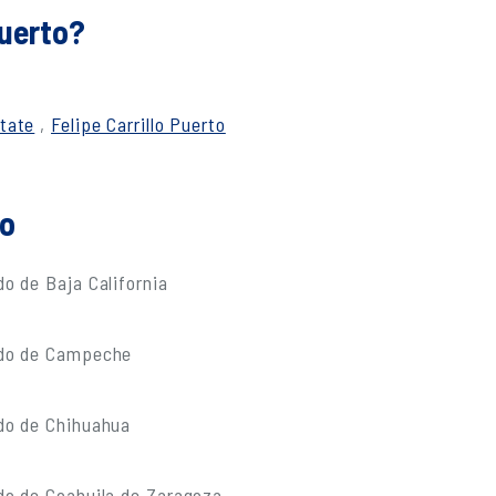
Puerto?
tate
,
Felipe Carrillo Puerto
do
o de Baja California
ado de Campeche
do de Chihuahua
do de Coahuila de Zaragoza