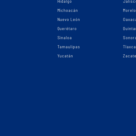
Hidalgo
Jalisc
Michoacán
Morel
Nuevo León
Oaxac
Querétaro
Quinta
Sinaloa
Sonor
Tamaulipas
Tlaxca
Yucatán
Zacat