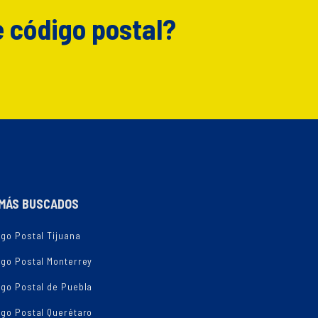
e código postal?
MÁS BUSCADOS
go Postal Tijuana
igo Postal Monterrey
igo Postal de Puebla
igo Postal Querétaro