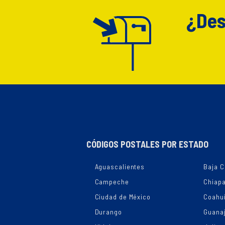
¿Des
CÓDIGOS POSTALES POR ESTADO
Aguascalientes
Baja C
Campeche
Chiap
Ciudad de México
Coahui
Durango
Guana