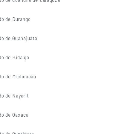
do de Durango
do de Guanajuato
do de Hidalgo
do de Michoacán
do de Nayarit
do de Oaxaca
do de Querétaro