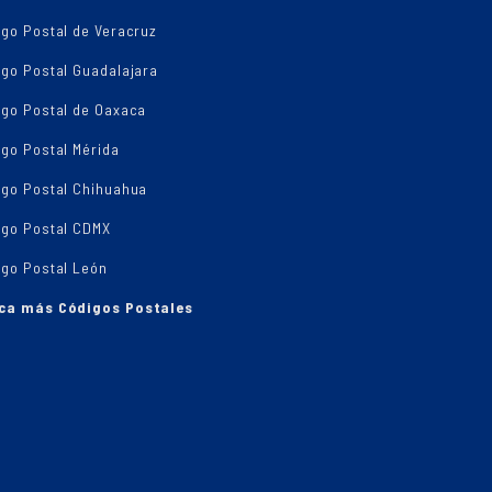
go Postal de Veracruz
igo Postal Guadalajara
igo Postal de Oaxaca
go Postal Mérida
igo Postal Chihuahua
igo Postal CDMX
igo Postal León
ca más Códigos Postales