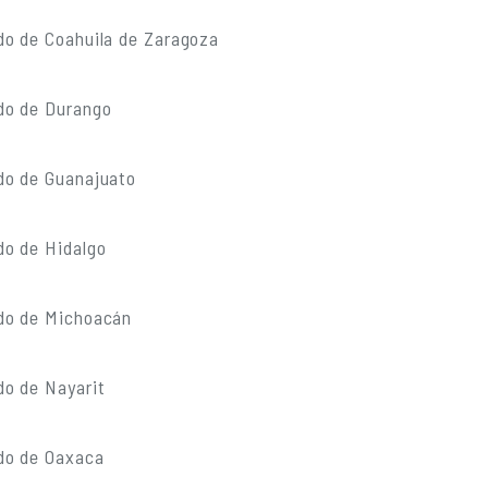
do de Coahuila de Zaragoza
do de Durango
do de Guanajuato
do de Hidalgo
do de Michoacán
do de Nayarit
do de Oaxaca