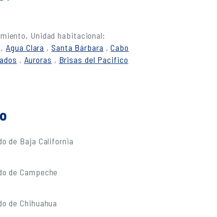
miento, Unidad habitacional:
,
Agua Clara
,
Santa Bárbara
,
Cabo
nados
,
Auroras
,
Brisas del Pacifico
do
o de Baja California
ado de Campeche
do de Chihuahua