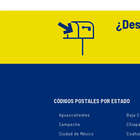
¿Des
CÓDIGOS POSTALES POR ESTADO
Aguascalientes
Baja C
Campeche
Chiap
Ciudad de México
Coahui