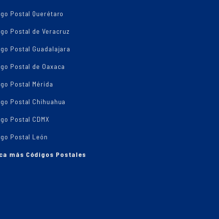
igo Postal Querétaro
go Postal de Veracruz
igo Postal Guadalajara
igo Postal de Oaxaca
go Postal Mérida
igo Postal Chihuahua
igo Postal CDMX
igo Postal León
ca más Códigos Postales