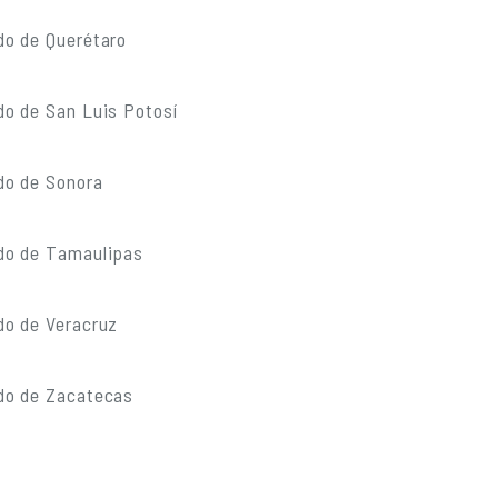
do de Querétaro
do de San Luis Potosí
do de Sonora
do de Tamaulipas
do de Veracruz
do de Zacatecas