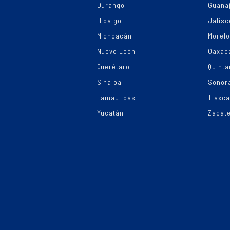
Durango
Guana
Hidalgo
Jalisc
Michoacán
Morel
Nuevo León
Oaxac
Querétaro
Quinta
Sinaloa
Sonor
Tamaulipas
Tlaxca
Yucatán
Zacat