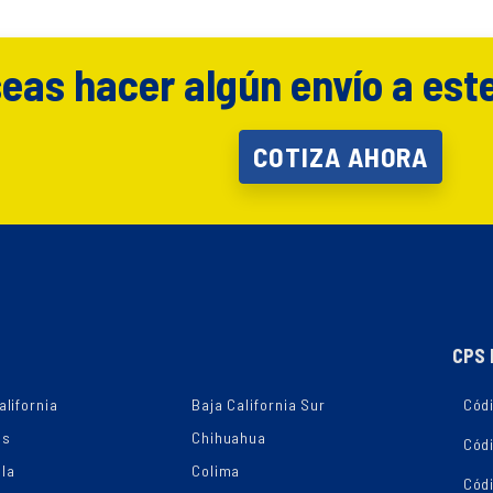
eas hacer algún envío a est
COTIZA AHORA
CPS 
alifornia
Baja California Sur
Códi
as
Chihuahua
Cód
la
Colima
Cód