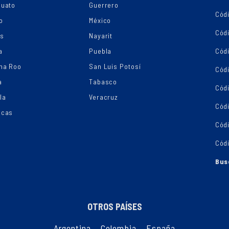
juato
Guerrero
Cód
o
México
Códi
os
Nayarit
a
Puebla
Cód
na Roo
San Luis Potosí
Cód
a
Tabasco
Códi
la
Veracruz
Cód
ecas
Cód
Cód
Bus
OTROS PAÍSES
Argentina
,
Colombia
,
España