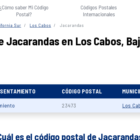
¿Cómo saber Mi Código
Códigos Postales
Postal?
Internacionales
ifornia Sur
Los Cabos
Jacarandas
e Jacarandas en Los Cabos, Baja
ASENTAMIENTO
CÓDIGO POSTAL
MUNICI
miento
23473
Los Ca
Cuál es el código postal de Jacaranda