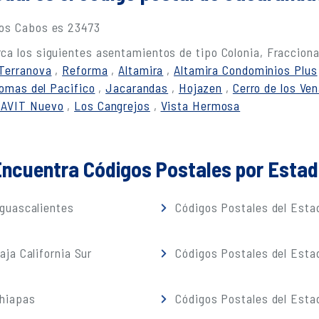
Los Cabos es 23473
ca los siguientes asentamientos de tipo Colonia, Fracciona
Terranova
,
Reforma
,
Altamira
,
Altamira Condominios Plus
omas del Pacifico
,
Jacarandas
,
Hojazen
,
Cerro de los Ve
AVIT Nuevo
,
Los Cangrejos
,
Vista Hermosa
ncuentra Códigos Postales por Esta
guascalientes
Códigos Postales del Estad
ja California Sur
Códigos Postales del Est
Chiapas
Códigos Postales del Esta