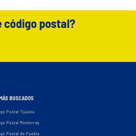
e código postal?
MÁS BUSCADOS
go Postal Tijuana
igo Postal Monterrey
igo Postal de Puebla