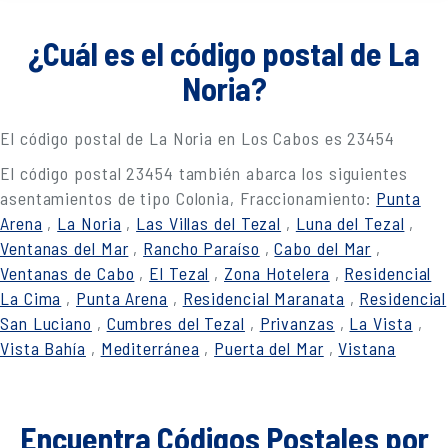
¿Cuál es el código postal de La
Noria?
El código postal de La Noria en Los Cabos es 23454
El código postal 23454 también abarca los siguientes
asentamientos de tipo Colonia, Fraccionamiento:
Punta
Arena
,
La Noria
,
Las Villas del Tezal
,
Luna del Tezal
,
Ventanas del Mar
,
Rancho Paraíso
,
Cabo del Mar
,
Ventanas de Cabo
,
El Tezal
,
Zona Hotelera
,
Residencial
La Cima
,
Punta Arena
,
Residencial Maranata
,
Residencial
San Luciano
,
Cumbres del Tezal
,
Privanzas
,
La Vista
,
Vista Bahía
,
Mediterránea
,
Puerta del Mar
,
Vistana
Encuentra Códigos Postales por