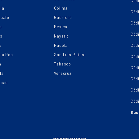
Cód
la
Colima
Cód
juato
Guerrero
Cód
o
México
Códi
os
Nayarit
a
Puebla
Cód
na Roo
San Luis Potosí
Cód
a
Tabasco
Códi
la
Veracruz
Cód
ecas
Cód
Cód
Bus