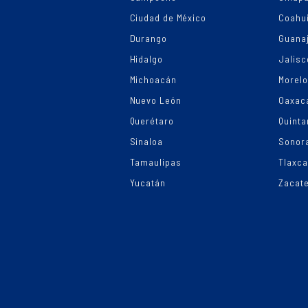
Ciudad de México
Coahui
Durango
Guana
Hidalgo
Jalisc
Michoacán
Morel
Nuevo León
Oaxac
Querétaro
Quinta
Sinaloa
Sonor
Tamaulipas
Tlaxca
Yucatán
Zacat