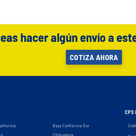
eas hacer algún envío a est
COTIZA AHORA
CPS 
alifornia
Baja California Sur
Códi
as
Chihuahua