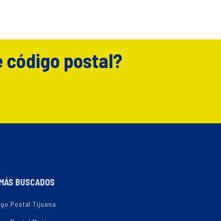
e código postal?
MÁS BUSCADOS
go Postal Tijuana