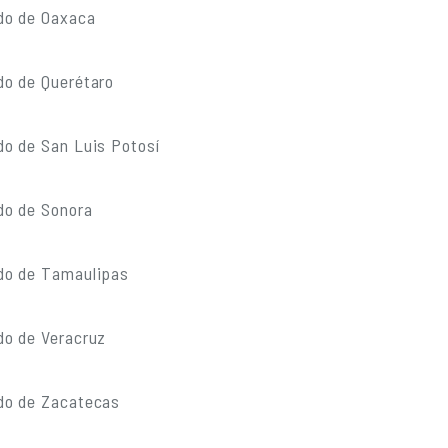
do de Oaxaca
do de Querétaro
do de San Luis Potosí
do de Sonora
do de Tamaulipas
do de Veracruz
do de Zacatecas