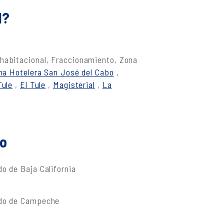
l?
 habitacional, Fraccionamiento, Zona
na Hotelera San José del Cabo
,
Tule
,
El Tule
,
Magisterial
,
La
do
o de Baja California
ado de Campeche