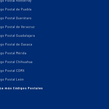
igo Postal Monterrey
igo Postal de Puebla
igo Postal Querétaro
go Postal de Veracruz
igo Postal Guadalajara
igo Postal de Oaxaca
go Postal Mérida
igo Postal Chihuahua
igo Postal CDMX
igo Postal León
ca más Códigos Postales