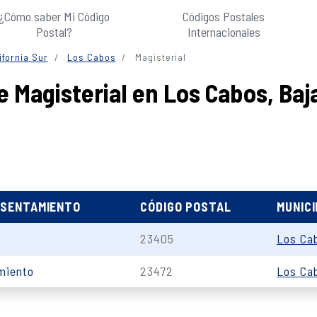
¿Cómo saber Mi Código
Códigos Postales
Postal?
Internacionales
ifornia Sur
Los Cabos
Magisterial
 Magisterial en Los Cabos, Baja
ASENTAMIENTO
CÓDIGO POSTAL
MUNICI
23405
Los Ca
miento
23472
Los Ca