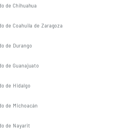
do de Chihuahua
do de Coahuila de Zaragoza
do de Durango
do de Guanajuato
do de Hidalgo
do de Michoacán
do de Nayarit