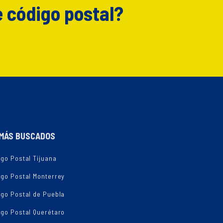
e código postal?
MÁS BUSCADOS
go Postal Tijuana
igo Postal Monterrey
igo Postal de Puebla
igo Postal Querétaro