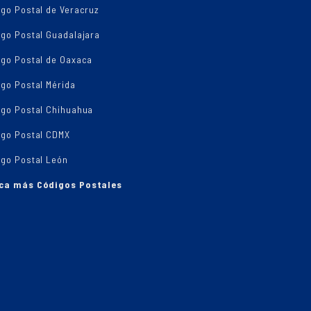
go Postal de Veracruz
igo Postal Guadalajara
igo Postal de Oaxaca
go Postal Mérida
igo Postal Chihuahua
igo Postal CDMX
igo Postal León
ca más Códigos Postales