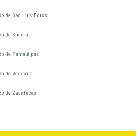
do de San Luis Potosí
do de Sonora
do de Tamaulipas
do de Veracruz
do de Zacatecas