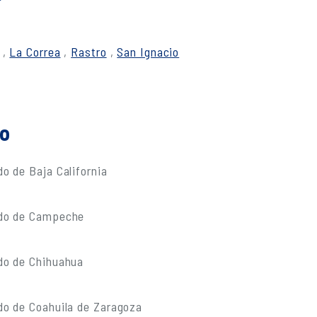
,
La Correa
,
Rastro
,
San Ignacio
do
o de Baja California
ado de Campeche
do de Chihuahua
do de Coahuila de Zaragoza