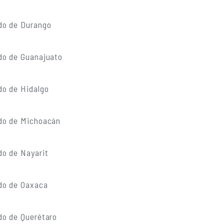
do de Durango
do de Guanajuato
do de Hidalgo
do de Michoacán
do de Nayarit
do de Oaxaca
do de Querétaro