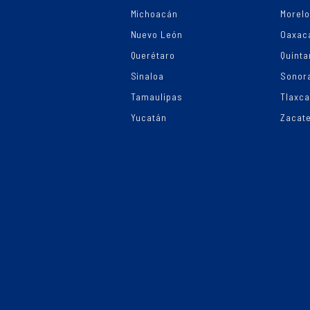
Michoacán
Morel
Nuevo León
Oaxac
Querétaro
Quinta
Sinaloa
Sonor
Tamaulipas
Tlaxca
Yucatán
Zacat