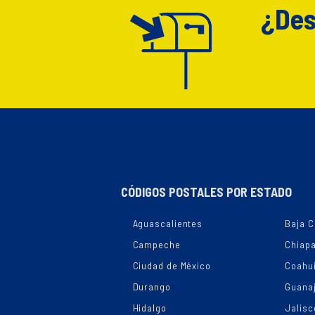
¿Des
CÓDIGOS POSTALES POR ESTADO
Aguascalientes
Baja C
Campeche
Chiap
Ciudad de México
Coahui
Durango
Guana
Hidalgo
Jalisc