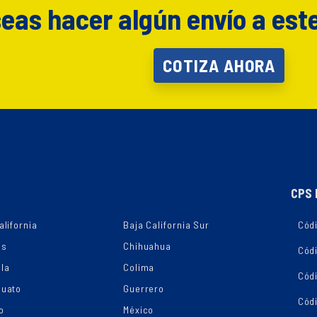
eas hacer algún envío a est
COTIZA AHORA
CPS 
alifornia
Baja California Sur
Códi
as
Chihuahua
Cód
la
Colima
Cód
juato
Guerrero
Cód
o
México