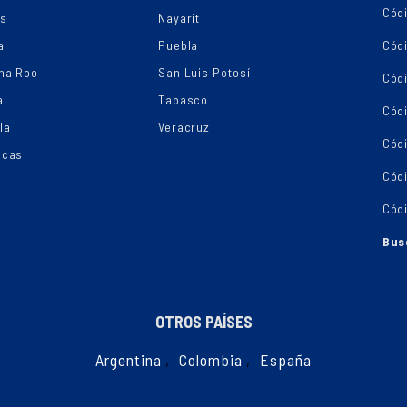
Códi
os
Nayarit
a
Puebla
Cód
na Roo
San Luis Potosí
Cód
a
Tabasco
Códi
la
Veracruz
Cód
ecas
Cód
Cód
Bus
OTROS PAÍSES
Argentina
,
Colombia
,
España