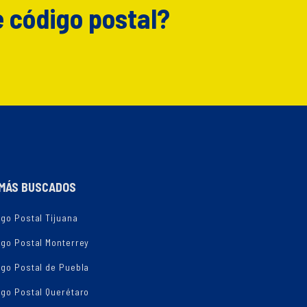
e código postal?
MÁS BUSCADOS
go Postal Tijuana
igo Postal Monterrey
igo Postal de Puebla
igo Postal Querétaro