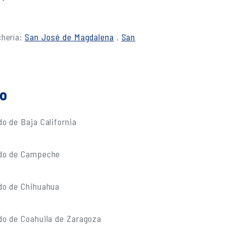
chería:
San José de Magdalena
,
San
do
o de Baja California
ado de Campeche
do de Chihuahua
do de Coahuila de Zaragoza