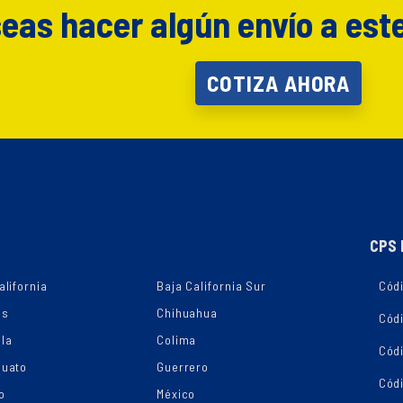
eas hacer algún envío a est
COTIZA AHORA
CPS 
alifornia
Baja California Sur
Códi
as
Chihuahua
Cód
la
Colima
Cód
juato
Guerrero
Cód
o
México