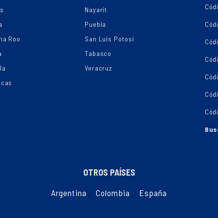
Códi
os
Nayarit
a
Puebla
Cód
na Roo
San Luis Potosí
Cód
a
Tabasco
Códi
la
Veracruz
Cód
ecas
Cód
Cód
Bus
OTROS PAÍSES
Argentina
,
Colombia
,
España