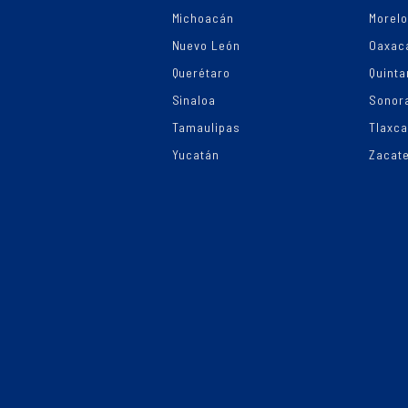
Michoacán
Morel
Nuevo León
Oaxac
Querétaro
Quinta
Sinaloa
Sonor
Tamaulipas
Tlaxca
Yucatán
Zacat