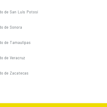
do de San Luis Potosí
do de Sonora
do de Tamaulipas
do de Veracruz
do de Zacatecas