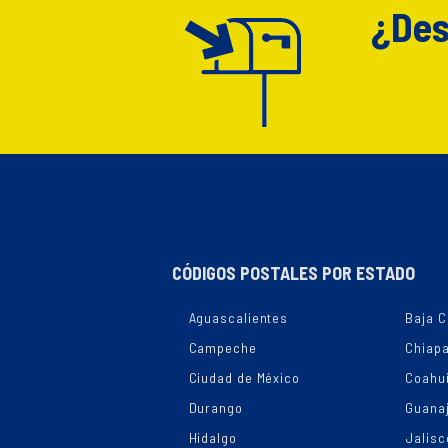
¿Des
CÓDIGOS POSTALES POR ESTADO
Aguascalientes
Baja C
Campeche
Chiap
Ciudad de México
Coahui
Durango
Guana
Hidalgo
Jalisc