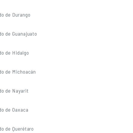
do de Durango
do de Guanajuato
do de Hidalgo
do de Michoacán
do de Nayarit
do de Oaxaca
do de Querétaro