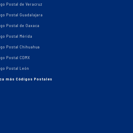
go Postal de Veracruz
igo Postal Guadalajara
igo Postal de Oaxaca
go Postal Mérida
igo Postal Chihuahua
igo Postal CDMX
igo Postal León
ca más Códigos Postales