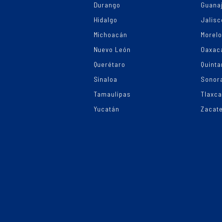
Durango
Guana
Hidalgo
Jalisc
Michoacán
Morel
Nuevo León
Oaxac
Querétaro
Quinta
Sinaloa
Sonor
Tamaulipas
Tlaxca
Yucatán
Zacat