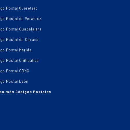
igo Postal Querétaro
go Postal de Veracruz
igo Postal Guadalajara
igo Postal de Oaxaca
go Postal Mérida
igo Postal Chihuahua
igo Postal CDMX
igo Postal León
ca más Códigos Postales