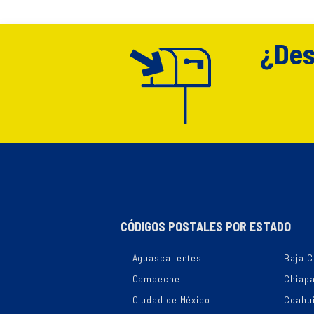
¿Des
CÓDIGOS POSTALES POR ESTADO
Aguascalientes
Baja C
Campeche
Chiap
Ciudad de México
Coahui