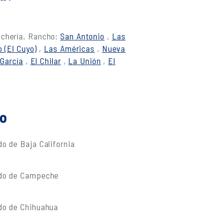
nchería, Rancho:
San Antonio
,
Las
 (El Cuyo)
,
Las Américas
,
Nueva
García
,
El Chilar
,
La Unión
,
El
do
o de Baja California
ado de Campeche
do de Chihuahua