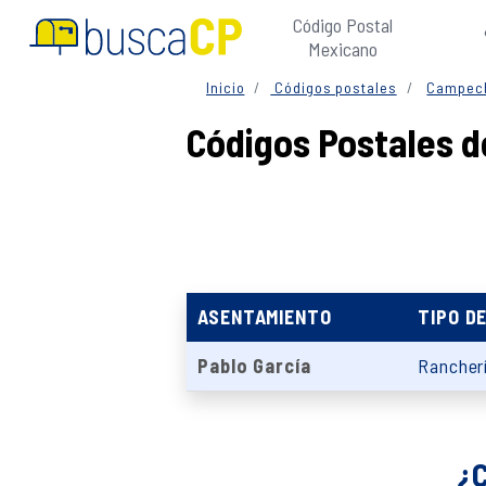
Código Postal
Mexicano
Inicio
Códigos postales
Campec
Códigos Postales d
ASENTAMIENTO
TIPO D
Pablo García
Rancher
¿C