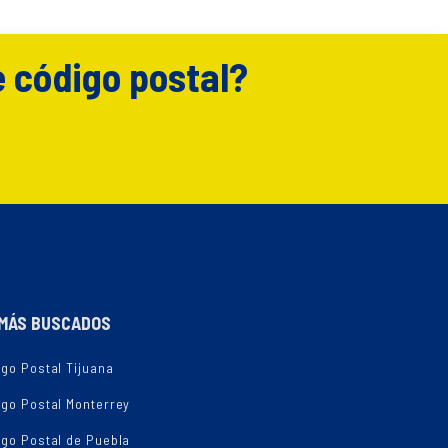
e código postal?
MÁS BUSCADOS
go Postal Tijuana
igo Postal Monterrey
igo Postal de Puebla