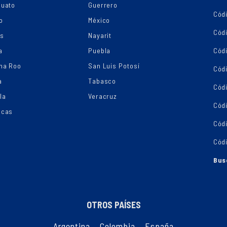
juato
Guerrero
Cód
o
México
Códi
os
Nayarit
a
Puebla
Cód
na Roo
San Luis Potosí
Cód
a
Tabasco
Códi
la
Veracruz
Cód
ecas
Cód
Cód
Bus
OTROS PAÍSES
Argentina
,
Colombia
,
España