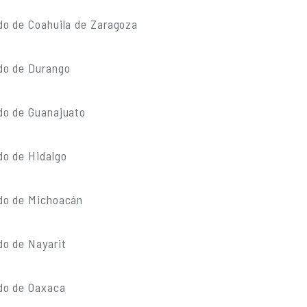
do de Coahuila de Zaragoza
do de Durango
do de Guanajuato
do de Hidalgo
do de Michoacán
do de Nayarit
do de Oaxaca