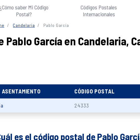
¿Cómo saber Mi Código
Códigos Postales
Postal?
Internacionales
he
Candelaria
Pablo García
e Pablo García en Candelaria,
E ASENTAMIENTO
CÓDIGO POSTAL
ía
24333
uál es el código postal de Pablo Garc