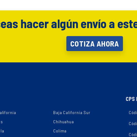
eas hacer algún envío a est
COTIZA AHORA
CPS 
alifornia
Baja California Sur
Códi
as
Chihuahua
Cód
la
Colima
Cód