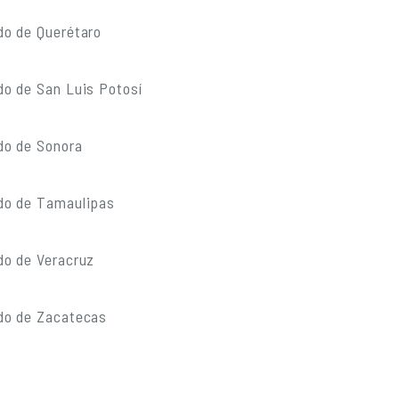
do de Querétaro
do de San Luis Potosí
do de Sonora
do de Tamaulipas
do de Veracruz
do de Zacatecas