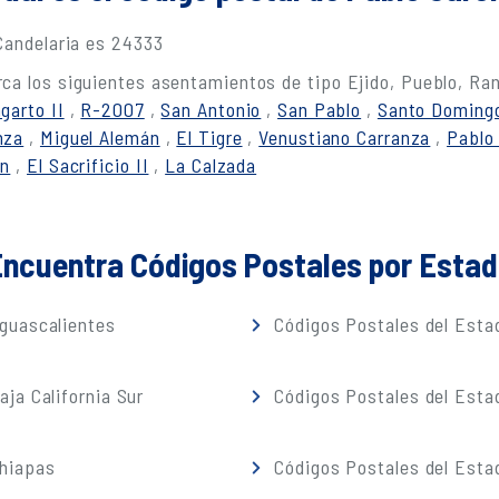
 Candelaria es 24333
ca los siguientes asentamientos de tipo Ejido, Pueblo, Ra
garto II
,
R-2007
,
San Antonio
,
San Pablo
,
Santo Domingo
nza
,
Miguel Alemán
,
El Tigre
,
Venustiano Carranza
,
Pablo 
ín
,
El Sacrificio II
,
La Calzada
ncuentra Códigos Postales por Esta
guascalientes
Códigos Postales del Estad
ja California Sur
Códigos Postales del Est
Chiapas
Códigos Postales del Esta