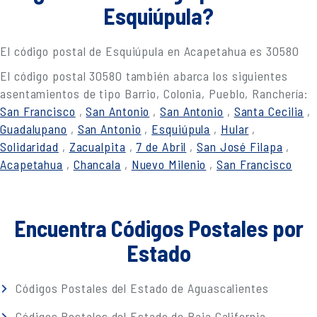
Esquiúpula?
El código postal de Esquiúpula en Acapetahua es 30580
El código postal 30580 también abarca los siguientes
asentamientos de tipo Barrio, Colonia, Pueblo, Ranchería:
San Francisco
,
San Antonio
,
San Antonio
,
Santa Cecilia
,
Guadalupano
,
San Antonio
,
Esquiúpula
,
Hular
,
Solidaridad
,
Zacualpita
,
7 de Abril
,
San José Filapa
,
Acapetahua
,
Chancala
,
Nuevo Milenio
,
San Francisco
Encuentra Códigos Postales por
Estado
Códigos Postales del Estado de Aguascalientes
Códigos Postales del Estado de Baja California