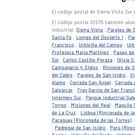
El código postal de Sierra Vista Sur
El código postal 32575 también abar
industrial:
Sierra Vista
,
Parajes de 
Santa Fe
,
Lomas del Desierto I
,
Pa
Francisco
,
Urbivilla del Campo
,
Urb
Profesora María Martínez
,
Paseo de 
Sol
,
Carlos Castillo Peraza
,
Olivia 
Campanario 4 Siglos
,
Rincones de S
del Cedro
,
Parajes de San Isidro
,
Vi
Alamo
,
Cerrada San Ángel
,
Cerrada 
Salvarcar
,
Fray García de San Franc
Intermex Sur
,
Parque Industrial Sal
Torres
,
Misiones del Real
,
Maquila
de La Cruz
,
Lisboa (Rinconada de la
Paraguay (Rinconada de las Torres)
,
Pedregal de San Isidro
,
Perú (Rinc