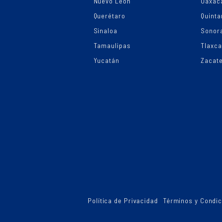
Nuevo León
Oaxac
Querétaro
Quinta
Sinaloa
Sonor
Tamaulipas
Tlaxca
Yucatán
Zacat
Política de Privacidad
Términos y Condi