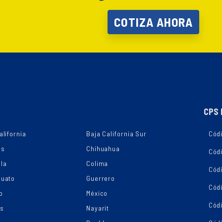
COTIZA AHORA
CPS 
alifornia
Baja California Sur
Códi
as
Chihuahua
Cód
la
Colima
Cód
juato
Guerrero
Cód
o
México
Códi
os
Nayarit