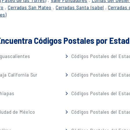
 (Paseo de las Torres)
,
Valle Fundadores
,
Lomas del Desiert
ro
,
Cerradas San Mateo
,
Cerradas Santa Isabel
,
Cerradas 
res)
ncuentra Códigos Postales por Esta
guascalientes
Códigos Postales del Estad
ja California Sur
Códigos Postales del Est
Chiapas
Códigos Postales del Esta
iudad de México
Códigos Postales del Esta