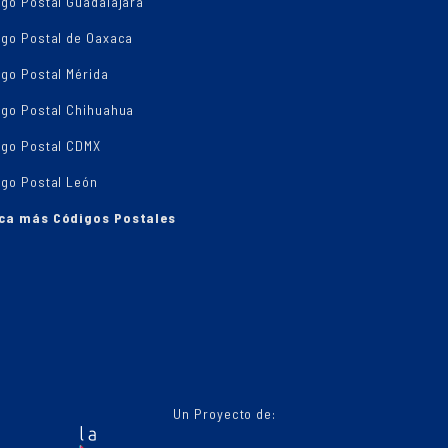
igo Postal Guadalajara
igo Postal de Oaxaca
go Postal Mérida
igo Postal Chihuahua
igo Postal CDMX
igo Postal León
ca más Códigos Postales
Un Proyecto de: