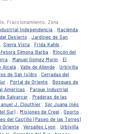
io, Fraccionamiento, Zona
ndustrial Independencia
,
Hacienda
del Desierto
,
Jardines de San
,
Sierra Vista
,
Frida Kahlo
,
ofesora Simona Barba
,
Rincón del
erra
,
Manuel Gómez Morín
,
El
e Alcalá
,
Valle de Allende
,
Urbivilla
os de San Isidro
,
Cerradas del
Sur
,
Portal de Oriente
,
Bosques de
al Américas
,
Parque Industrial
 de Salvarcar
,
Praderas de las
anuel J. Clouthier
,
Sor Juana Inés
el Sur)
,
Misiones de Creel
,
Oporto
,
eo del Castillo (Paseo de las Torres)
e Oriente
,
Versalles Lyon
,
Urbivilla