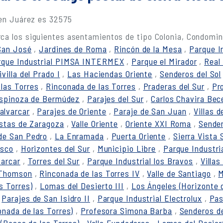
 en Juárez es 32575
ca los siguientes asentamientos de tipo Colonia, Condomin
San José
,
Jardines de Roma
,
Rincón de la Mesa
,
Parque I
rque Industrial PIMSA INTERMEX
,
Parque el Mirador
,
Real 
ivilla del Prado I
,
Las Haciendas Oriente
,
Senderos del Sol
las Torres
,
Rinconada de las Torres
,
Praderas del Sur
,
Pr
Espinoza de Bermúdez
,
Parajes del Sur
,
Carlos Chavira Bec
alvarcar
,
Parajes de Oriente
,
Paraje de San Juan
,
Villas d
stas de Zaragoza
,
Valle Oriente
,
Oriente XXI Roma
,
Sender
de San Pedro
,
La Enramada
,
Puerta Oriente
,
Sierra Vista 
isco
,
Horizontes del Sur
,
Municipio Libre
,
Parque Industri
varcar
,
Torres del Sur
,
Parque Industrial los Bravos
,
Villas
 Thomson
,
Rinconada de las Torres IV
,
Valle de Santiago
,
M
s Torres)
,
Lomas del Desierto III
,
Los Ángeles (Horizonte d
,
Parajes de San Isidro II
,
Parque Industrial Electrolux
,
Pas
onada de las Torres)
,
Profesora Simona Barba
,
Senderos d