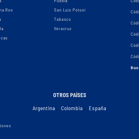
a
Puebla
Cód
na Roo
San Luis Potosí
Cód
a
Tabasco
Códi
la
Veracruz
Cód
ecas
Cód
Cód
Bus
OTROS PAÍSES
Argentina
,
Colombia
,
España
ciones