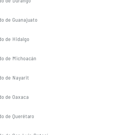
do de Durango
do de Guanajuato
do de Hidalgo
do de Michoacán
do de Nayarit
do de Oaxaca
do de Querétaro