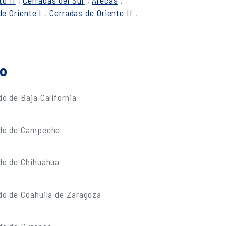
o II
,
Cerradas del Sur
,
Arecas
,
de Oriente I
,
Cerradas de Oriente II
,
do
o de Baja California
ado de Campeche
do de Chihuahua
do de Coahuila de Zaragoza