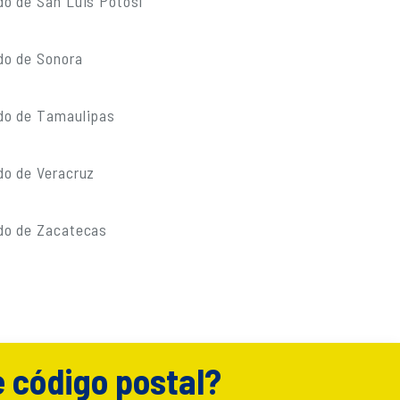
do de San Luis Potosí
do de Sonora
do de Tamaulipas
do de Veracruz
do de Zacatecas
e código postal?