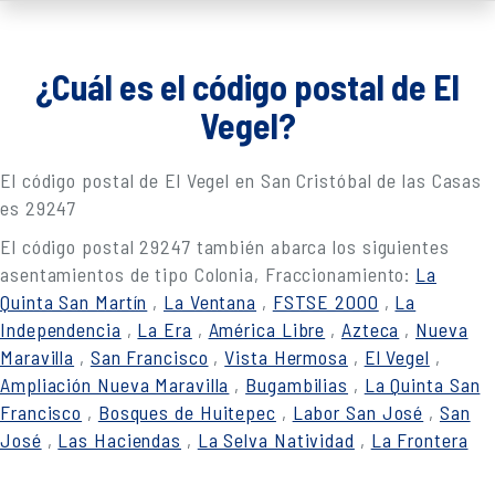
¿Cuál es el código postal de El
Vegel?
El código postal de El Vegel en San Cristóbal de las Casas
es 29247
El código postal 29247 también abarca los siguientes
asentamientos de tipo Colonia, Fraccionamiento:
La
Quinta San Martín
,
La Ventana
,
FSTSE 2000
,
La
Independencia
,
La Era
,
América Libre
,
Azteca
,
Nueva
Maravilla
,
San Francisco
,
Vista Hermosa
,
El Vegel
,
Ampliación Nueva Maravilla
,
Bugambilias
,
La Quinta San
Francisco
,
Bosques de Huitepec
,
Labor San José
,
San
José
,
Las Haciendas
,
La Selva Natividad
,
La Frontera