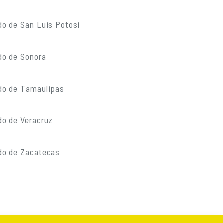
do de San Luis Potosí
do de Sonora
do de Tamaulipas
do de Veracruz
do de Zacatecas