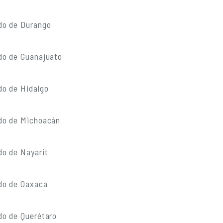
do de Durango
do de Guanajuato
do de Hidalgo
do de Michoacán
do de Nayarit
do de Oaxaca
do de Querétaro