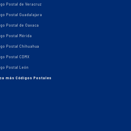
go Postal de Veracruz
igo Postal Guadalajara
igo Postal de Oaxaca
go Postal Mérida
igo Postal Chihuahua
igo Postal CDMX
igo Postal León
ca más Códigos Postales