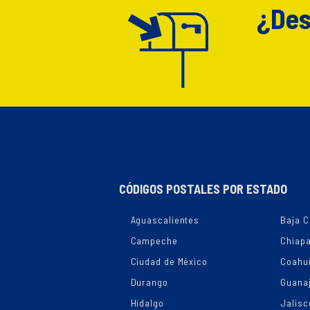
¿Des
CÓDIGOS POSTALES POR ESTADO
Aguascalientes
Baja C
Campeche
Chiap
Ciudad de México
Coahui
Durango
Guana
Hidalgo
Jalisc