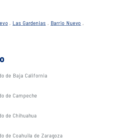
uevo
,
Las Gardenias
,
Barrio Nuevo
,
do
o de Baja California
ado de Campeche
do de Chihuahua
do de Coahuila de Zaragoza