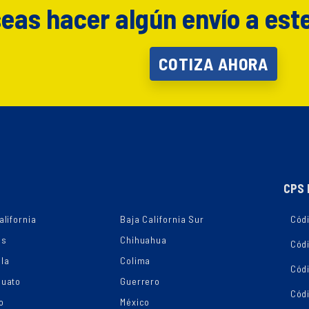
eas hacer algún envío a est
COTIZA AHORA
CPS 
alifornia
Baja California Sur
Códi
as
Chihuahua
Cód
la
Colima
Cód
juato
Guerrero
Cód
o
México