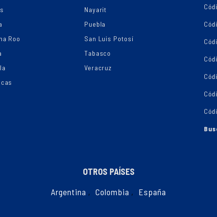
Códi
os
Nayarit
a
Puebla
Cód
na Roo
San Luis Potosí
Cód
a
Tabasco
Códi
la
Veracruz
Cód
ecas
Cód
Cód
Bus
OTROS PAÍSES
Argentina
,
Colombia
,
España