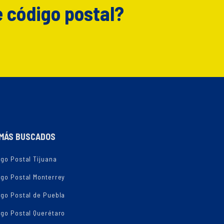
e código postal?
MÁS BUSCADOS
go Postal Tijuana
igo Postal Monterrey
igo Postal de Puebla
igo Postal Querétaro