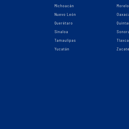
Michoacán
Morel
Nuevo León
Oaxac
Querétaro
Quinta
Sinaloa
Sonor
Tamaulipas
Tlaxca
Yucatán
Zacat