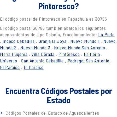
Pintoresco?
El código postal de Pintoresco en Tapachula es 30786
El código postal 30786 también abarca los siguientes
asentamientos de tipo Colonia, Fraccionamiento:
La Perla
,
Indeco Cebadilla
,
Granja la Joya
,
Nuevo Mundo 1
,
Nuevo
Mundo 2
,
Nuevo Mundo 3
,
Nuevo Mundo San Antonio
,
María Eugenia
,
Villa Dorada
,
Pintoresco
,
La Perla
,
Universo
,
San Antonio Cebadilla
,
Pedregal San Antonio
,
El Paraíso
,
El Paraíso
Encuentra Códigos Postales por
Estado
Códigos Postales del Estado de Aguascalientes