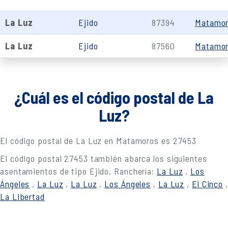
La Luz
Ejido
87394
Matamo
La Luz
Ejido
87560
Matamo
¿Cuál es el código postal de La
Luz?
El código postal de La Luz en Matamoros es 27453
El código postal 27453 también abarca los siguientes
asentamientos de tipo Ejido, Ranchería:
La Luz
,
Los
Ángeles
,
La Luz
,
La Luz
,
Los Ángeles
,
La Luz
,
El Cinco
,
La Libertad