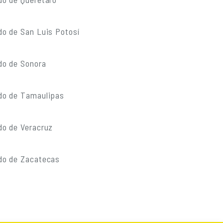
do de San Luis Potosí
do de Sonora
do de Tamaulipas
do de Veracruz
do de Zacatecas