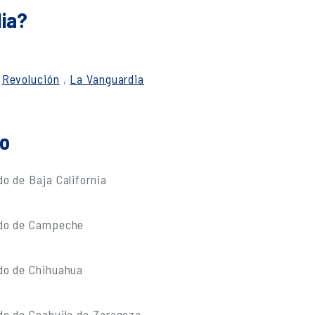
dia?
,
Revolución
,
La Vanguardia
do
o de Baja California
ado de Campeche
do de Chihuahua
do de Coahuila de Zaragoza