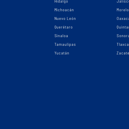
Hidalgo
Jalisc
Michoacán
Morel
Nuevo León
Oaxac
Querétaro
Quinta
Sinaloa
Sonor
Tamaulipas
Tlaxca
Yucatán
Zacat