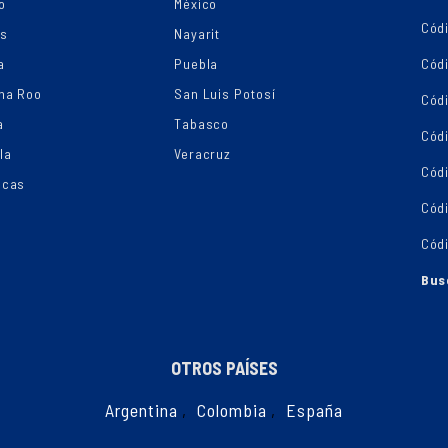
o
México
Códi
os
Nayarit
a
Puebla
Cód
na Roo
San Luis Potosí
Cód
a
Tabasco
Códi
la
Veracruz
Cód
ecas
Cód
Cód
Bus
OTROS PAÍSES
Argentina
,
Colombia
,
España