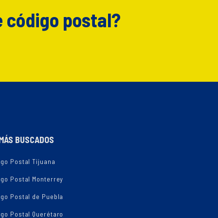
e código postal?
MÁS BUSCADOS
go Postal Tijuana
igo Postal Monterrey
igo Postal de Puebla
igo Postal Querétaro