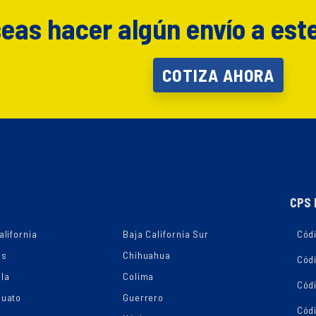
eas hacer algún envío a est
COTIZA AHORA
CPS 
alifornia
Baja California Sur
Códi
as
Chihuahua
Cód
la
Colima
Cód
juato
Guerrero
Cód