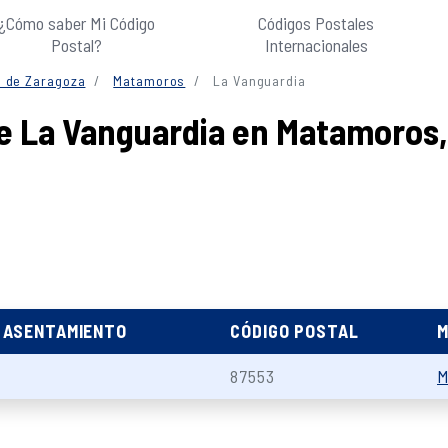
¿Cómo saber Mi Código
Códigos Postales
Postal?
Internacionales
a de Zaragoza
Matamoros
La Vanguardia
e La Vanguardia en Matamoros,
E ASENTAMIENTO
CÓDIGO POSTAL
M
87553
M