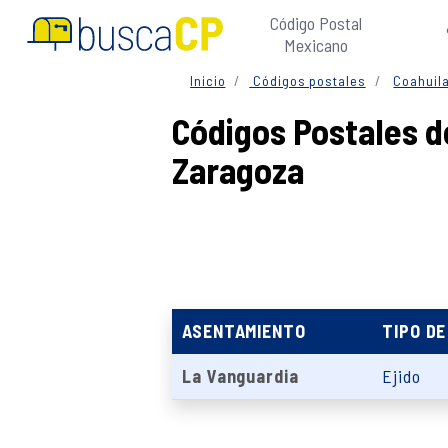
Código Postal
Mexicano
Inicio
Códigos postales
Coahuil
Códigos Postales d
Zaragoza
ASENTAMIENTO
TIPO D
La Vanguardia
Ejido