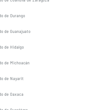
do de Durango
do de Guanajuato
do de Hidalgo
do de Michoacán
do de Nayarit
do de Oaxaca
do de Querétaro