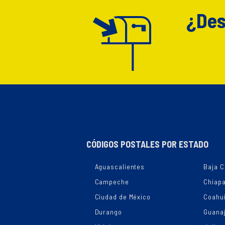
¿Des
CÓDIGOS POSTALES POR ESTADO
Aguascalientes
Baja C
Campeche
Chiap
Ciudad de México
Coahui
Durango
Guana