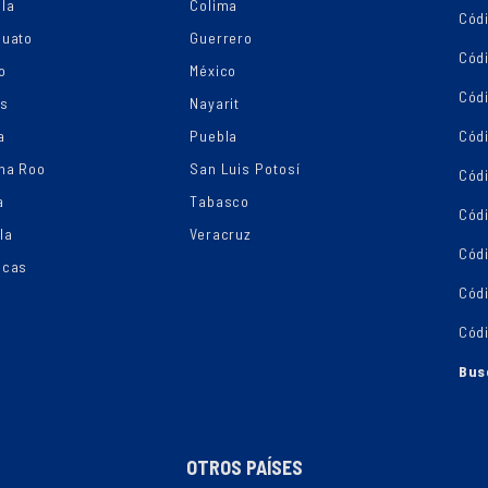
la
Colima
Cód
juato
Guerrero
Cód
o
México
Códi
os
Nayarit
a
Puebla
Cód
na Roo
San Luis Potosí
Cód
a
Tabasco
Códi
la
Veracruz
Cód
ecas
Cód
Cód
Bus
OTROS PAÍSES