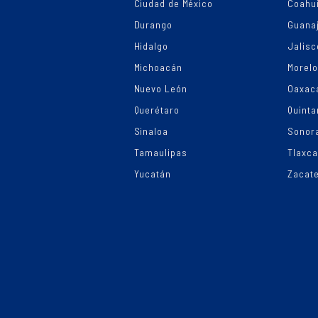
Ciudad de México
Coahui
Durango
Guana
Hidalgo
Jalisc
Michoacán
Morel
Nuevo León
Oaxac
Querétaro
Quinta
Sinaloa
Sonor
Tamaulipas
Tlaxca
Yucatán
Zacat