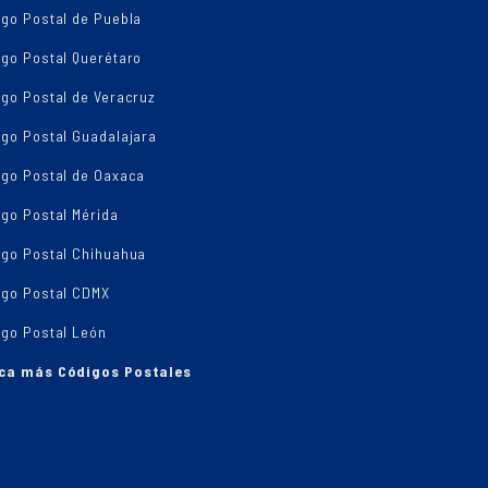
igo Postal de Puebla
igo Postal Querétaro
go Postal de Veracruz
igo Postal Guadalajara
igo Postal de Oaxaca
go Postal Mérida
igo Postal Chihuahua
igo Postal CDMX
igo Postal León
ca más Códigos Postales