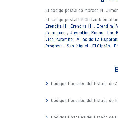
El código postal de Marcos M. Jimé
El código postal 61605 también abar
Erendira II
,
Erendira III
,
Erendira I
Jamuquen
,
Juventino Rosas
,
Las 
Vida Purembe
,
Villas de La Esperan
Progreso
,
San Miguel
,
El Ciprés
,
Er
E
Códigos Postales del Estado de A
Códigos Postales del Estado de Ba
Códigos Postales del Estado de 