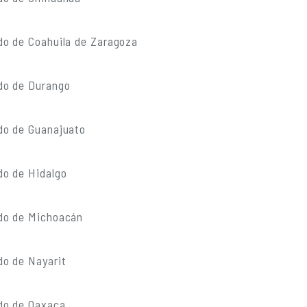
do de Coahuila de Zaragoza
do de Durango
do de Guanajuato
do de Hidalgo
do de Michoacán
do de Nayarit
do de Oaxaca