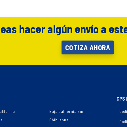
eas hacer algún envío a est
COTIZA AHORA
CPS 
alifornia
Baja California Sur
Códi
as
Chihuahua
Cód