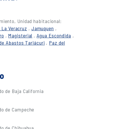
miento, Unidad habitacional:
 La Veracruz
,
Jamuquen
,
ro
,
Magisterial
,
Agua Escondida
,
de Abastos Tariácuri
,
Paz del
do
o de Baja California
ado de Campeche
do de Chihuahua