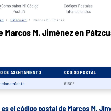
¿Cómo saber Mi Código
Códigos Postales
Postal?
Internacionales
án
Pátzcuaro
Marcos M. Jiménez
de Marcos M. Jiménez en Pátzc
PO DE ASENTAMIENTO
CÓDIGO POSTAL
ccionamiento
61605
 es el código postal de Marcos M. Ji