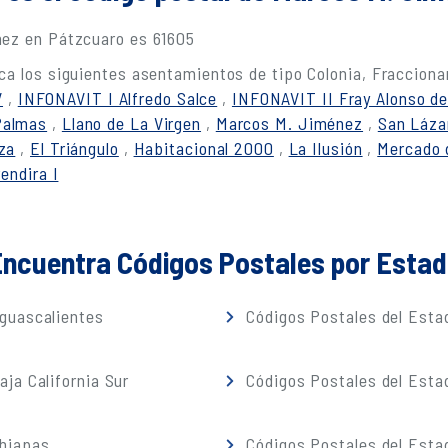
nez en Pátzcuaro es 61605
ca los siguientes asentamientos de tipo Colonia, Fracciona
V
,
INFONAVIT I Alfredo Salce
,
INFONAVIT II Fray Alonso de
Palmas
,
Llano de La Virgen
,
Marcos M. Jiménez
,
San Láza
za
,
El Triángulo
,
Habitacional 2000
,
La Ilusión
,
Mercado 
endira I
ncuentra Códigos Postales por Esta
guascalientes
Códigos Postales del Estad
ja California Sur
Códigos Postales del Est
Chiapas
Códigos Postales del Esta