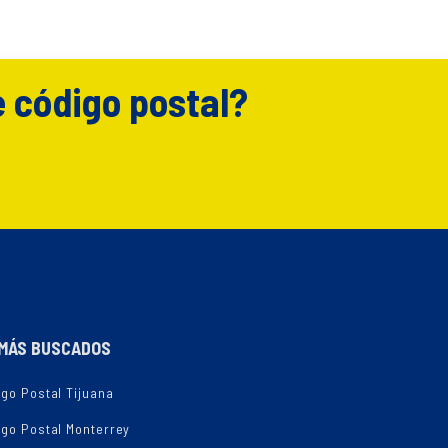
e código postal?
MÁS BUSCADOS
go Postal Tijuana
igo Postal Monterrey