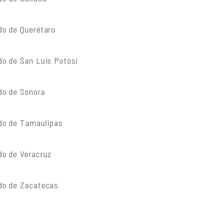
do de Querétaro
do de San Luis Potosí
do de Sonora
do de Tamaulipas
do de Veracruz
do de Zacatecas