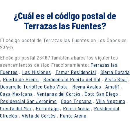
¿Cuál es el código postal de
Terrazas las Fuentes?
El código postal de Terrazas las Fuentes en Los Cabos es
23467
El código postal 23467 también abarca los siguientes
asentamientos de tipo Fraccionamiento:
Terrazas las
Fuentes
,
Las Misiones
,
Tamar Residencial
,
Sierra Dorada
,
Puerta de Hierro
,
Residencial Puerta del Sol
,
Vista Real
,
Desarrollo Turístico Cabo Vista
,
Reyna Avalos
,
Amalfi
,
Casa Mexicana
,
Ventanas del Cortés
,
Coto San Diego
,
Residencial San Jerónimo
,
Cabo Toscana
,
Villa Neptuno
,
Cresta del Mar
,
Hermitage
,
Punta Arena
,
Residencial
Ciruelos
,
Vista de Cortés
,
Punta Arena