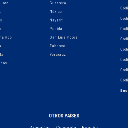
juato
Guerrero
Cód
o
México
Códi
os
Nayarit
a
Puebla
Cód
na Roo
San Luis Potosí
Cód
a
Tabasco
Códi
la
Veracruz
Cód
ecas
Cód
Cód
Bus
OTROS PAÍSES
Argentina
,
Colombia
,
España