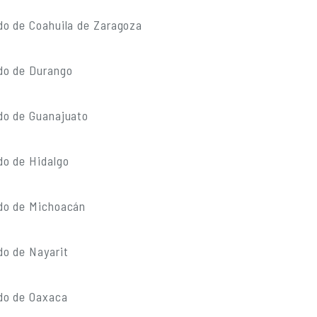
do de Coahuila de Zaragoza
do de Durango
do de Guanajuato
do de Hidalgo
do de Michoacán
do de Nayarit
do de Oaxaca