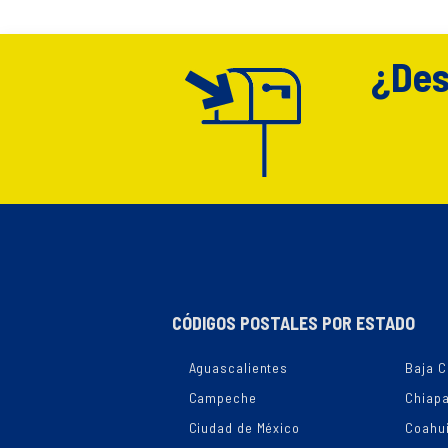
¿Des
CÓDIGOS POSTALES POR ESTADO
Aguascalientes
Baja C
Campeche
Chiap
Ciudad de México
Coahui