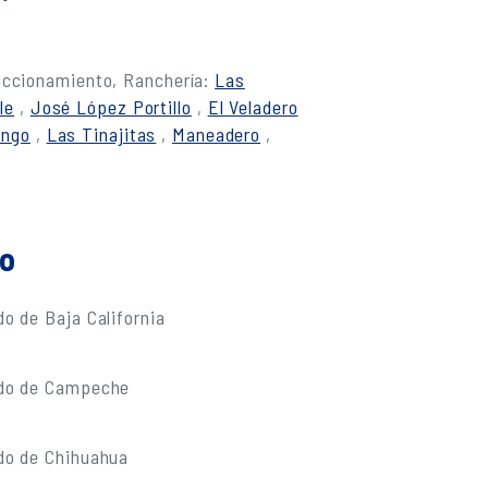
raccionamiento, Ranchería:
Las
le
,
José López Portillo
,
El Veladero
ango
,
Las Tinajitas
,
Maneadero
,
do
o de Baja California
ado de Campeche
do de Chihuahua