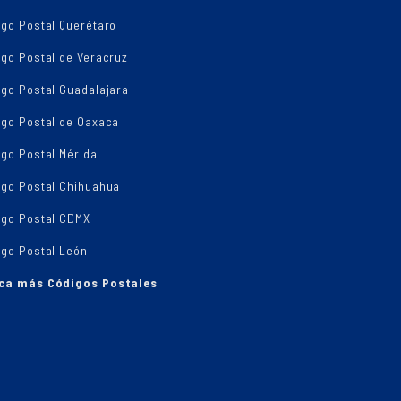
igo Postal Querétaro
go Postal de Veracruz
igo Postal Guadalajara
igo Postal de Oaxaca
go Postal Mérida
igo Postal Chihuahua
igo Postal CDMX
igo Postal León
ca más Códigos Postales