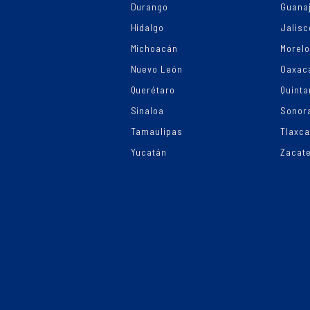
Durango
Guana
Hidalgo
Jalisc
Michoacán
Morel
Nuevo León
Oaxac
Querétaro
Quinta
Sinaloa
Sonor
Tamaulipas
Tlaxca
Yucatán
Zacat