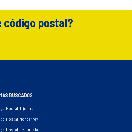
e código postal?
MÁS BUSCADOS
go Postal Tijuana
igo Postal Monterrey
igo Postal de Puebla