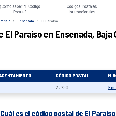
¿Cómo saber Mi Código
Códigos Postales
Postal?
Internacionales
ifornia
Ensenada
El Paraíso
 El Paraíso en Ensenada, Baja 
 ASENTAMIENTO
CÓDIGO POSTAL
MUN
22790
Ens
Cuál es el código postal de El Paraís