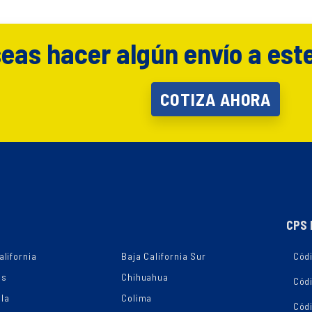
eas hacer algún envío a est
COTIZA AHORA
CPS 
alifornia
Baja California Sur
Códi
as
Chihuahua
Cód
la
Colima
Cód