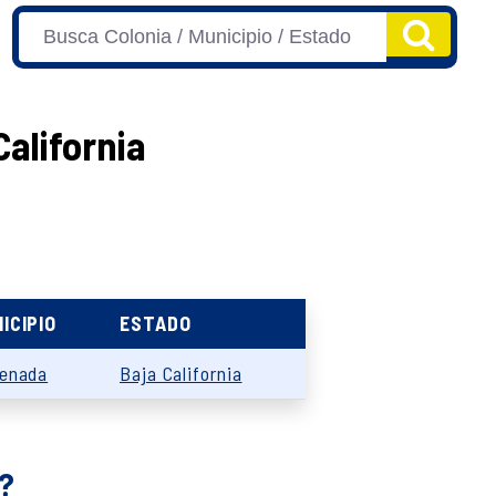
California
ICIPIO
ESTADO
enada
Baja California
o?