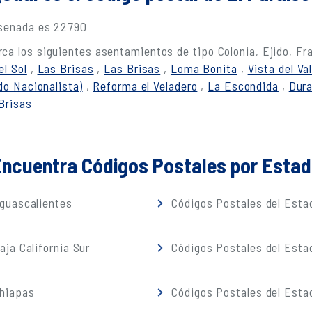
nsenada es 22790
ca los siguientes asentamientos de tipo Colonia, Ejido, F
el Sol
,
Las Brisas
,
Las Brisas
,
Loma Bonita
,
Vista del Val
do Nacionalista)
,
Reforma el Veladero
,
La Escondida
,
Dur
Brisas
ncuentra Códigos Postales por Esta
guascalientes
Códigos Postales del Estad
ja California Sur
Códigos Postales del Est
Chiapas
Códigos Postales del Esta