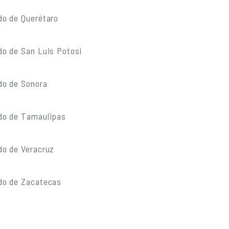
do de Querétaro
do de San Luis Potosí
do de Sonora
do de Tamaulipas
do de Veracruz
do de Zacatecas