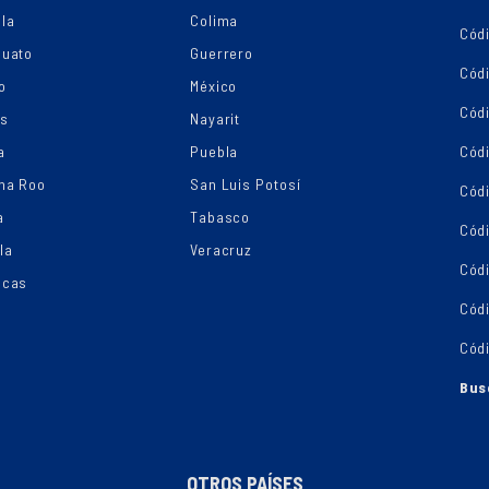
la
Colima
Cód
juato
Guerrero
Cód
o
México
Códi
os
Nayarit
a
Puebla
Cód
na Roo
San Luis Potosí
Cód
a
Tabasco
Códi
la
Veracruz
Cód
ecas
Cód
Cód
Bus
OTROS PAÍSES