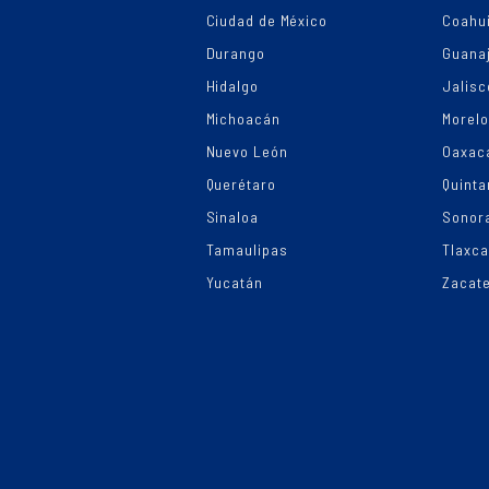
Ciudad de México
Coahui
Durango
Guana
Hidalgo
Jalisc
Michoacán
Morel
Nuevo León
Oaxac
Querétaro
Quinta
Sinaloa
Sonor
Tamaulipas
Tlaxca
Yucatán
Zacat