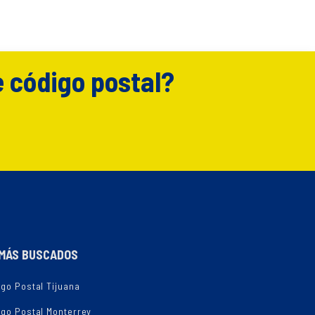
e código postal?
MÁS BUSCADOS
go Postal Tijuana
igo Postal Monterrey