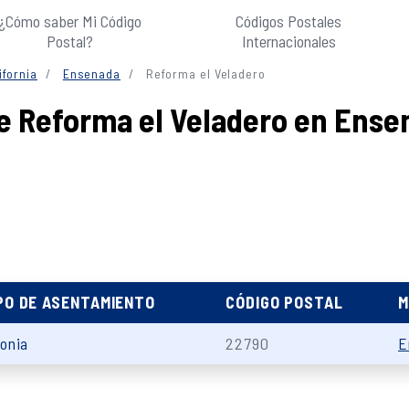
¿Cómo saber Mi Código
Códigos Postales
Postal?
Internacionales
ifornia
Ensenada
Reforma el Veladero
e Reforma el Veladero en Ense
PO DE ASENTAMIENTO
CÓDIGO POSTAL
M
lonia
22790
E