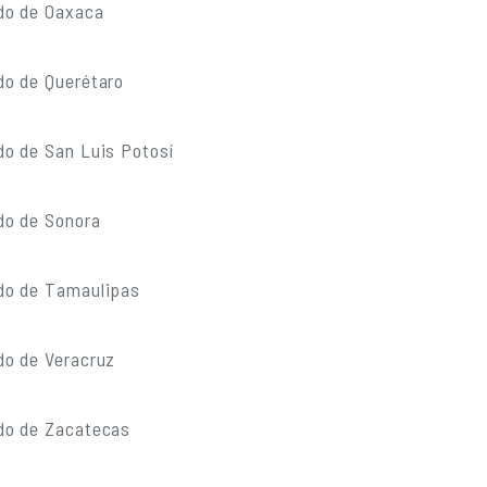
do de Oaxaca
do de Querétaro
do de San Luis Potosí
do de Sonora
do de Tamaulipas
do de Veracruz
do de Zacatecas