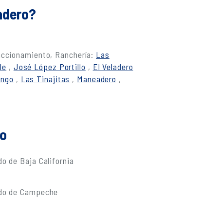
ladero?
raccionamiento, Ranchería:
Las
le
,
José López Portillo
,
El Veladero
ango
,
Las Tinajitas
,
Maneadero
,
do
o de Baja California
ado de Campeche