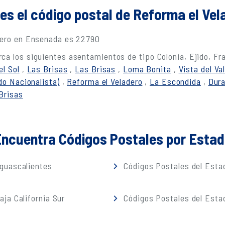
es el código postal de Reforma el Ve
adero en Ensenada es 22790
ca los siguientes asentamientos de tipo Colonia, Ejido, F
el Sol
,
Las Brisas
,
Las Brisas
,
Loma Bonita
,
Vista del Val
do Nacionalista)
,
Reforma el Veladero
,
La Escondida
,
Dur
Brisas
ncuentra Códigos Postales por Esta
guascalientes
Códigos Postales del Estad
ja California Sur
Códigos Postales del Est