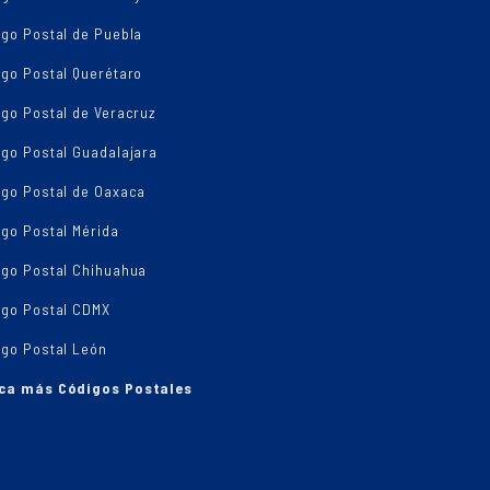
igo Postal de Puebla
igo Postal Querétaro
go Postal de Veracruz
igo Postal Guadalajara
igo Postal de Oaxaca
go Postal Mérida
igo Postal Chihuahua
igo Postal CDMX
igo Postal León
ca más Códigos Postales