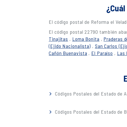
¿Cuál 
El código postal de Reforma el Vel
El código postal 22790 también abar
Tinajitas
,
Loma Bonita
,
Praderas d
(Ejido Nacionalista)
,
San Carlos (Eji
Cañón Buenavista
,
El Paraíso
,
Las 
E
Códigos Postales del Estado de A
Códigos Postales del Estado de Ba