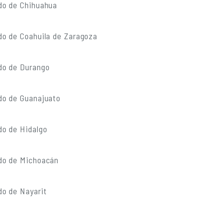
do de Chihuahua
do de Coahuila de Zaragoza
do de Durango
do de Guanajuato
do de Hidalgo
do de Michoacán
do de Nayarit