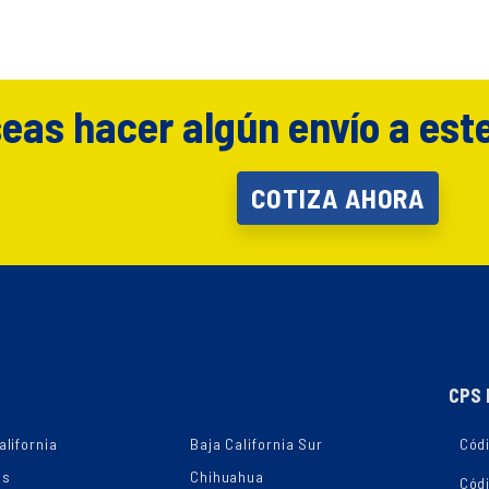
eas hacer algún envío a est
COTIZA AHORA
CPS 
alifornia
Baja California Sur
Códi
as
Chihuahua
Cód