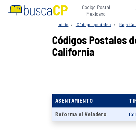
Código Postal
Mexicano
Inicio
Códigos postales
Baja Cal
Códigos Postales d
California
ASENTAMIENTO
TI
Reforma el Veladero
Co