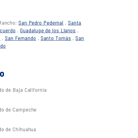
 Rancho:
San Pedro Pedernal
,
Santa
ecuerdo
,
Guadalupe de los Llanos
,
s
,
San Fernando
,
Santo Tomás
,
San
rdo
do
o de Baja California
ado de Campeche
do de Chihuahua