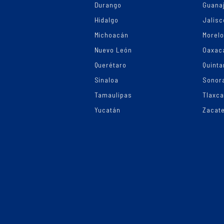
Durango
Guana
Hidalgo
Jalisc
Michoacán
Morel
Nuevo León
Oaxac
Querétaro
Quinta
Sinaloa
Sonor
Tamaulipas
Tlaxca
Yucatán
Zacat