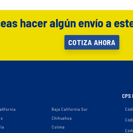
eas hacer algún envío a est
COTIZA AHORA
CPS 
alifornia
Baja California Sur
Códi
as
Chihuahua
Cód
la
Colima
Cód