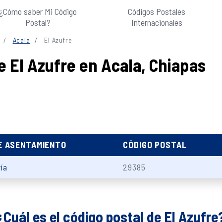
¿Cómo saber Mi Código
Códigos Postales
Postal?
Internacionales
Acala
El Azufre
e El Azufre en Acala, Chiapas
E ASENTAMIENTO
CÓDIGO POSTAL
ía
29385
¿Cuál es el código postal de El Azufre