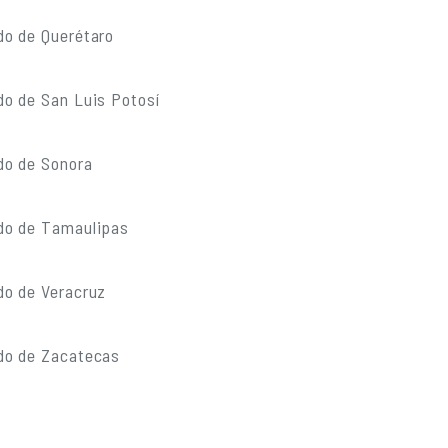
do de Querétaro
do de San Luis Potosí
do de Sonora
do de Tamaulipas
do de Veracruz
do de Zacatecas