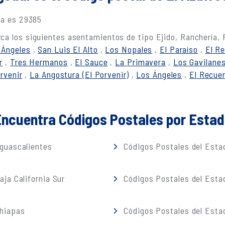
la es 29385
ca los siguientes asentamientos de tipo Ejido, Ranchería,
 Ángeles
,
San Luis El Alto
,
Los Nopales
,
El Paraíso
,
El R
r
,
Tres Hermanos
,
El Sauce
,
La Primavera
,
Los Gavilane
rvenir
,
La Angostura (El Porvenir)
,
Los Ángeles
,
El Recue
ncuentra Códigos Postales por Esta
guascalientes
Códigos Postales del Estad
ja California Sur
Códigos Postales del Est
Chiapas
Códigos Postales del Esta