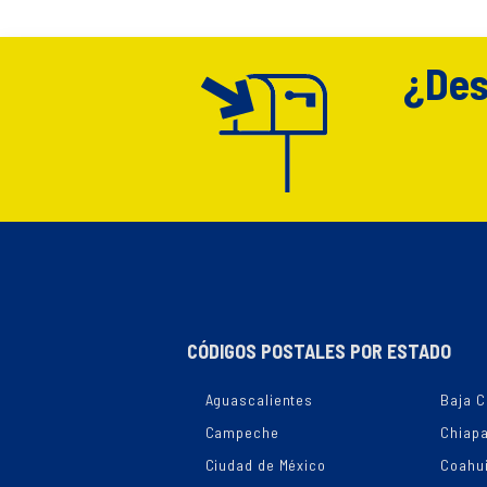
¿Des
CÓDIGOS POSTALES POR ESTADO
Aguascalientes
Baja C
Campeche
Chiap
Ciudad de México
Coahui