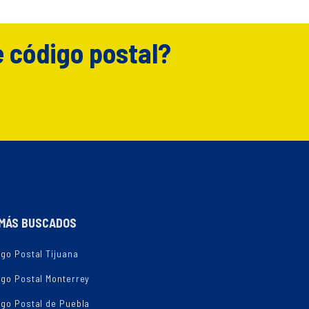
e código postal?
MÁS BUSCADOS
go Postal Tijuana
igo Postal Monterrey
igo Postal de Puebla