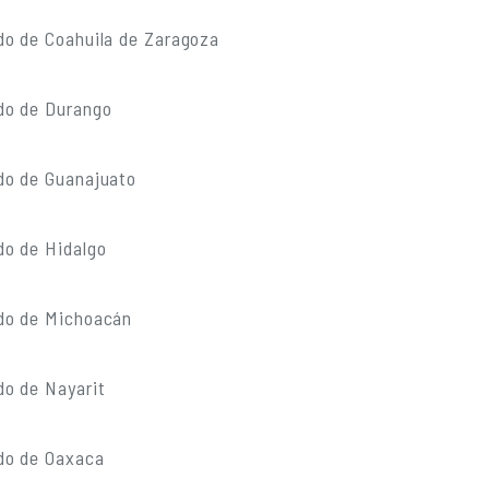
do de Coahuila de Zaragoza
do de Durango
do de Guanajuato
do de Hidalgo
do de Michoacán
do de Nayarit
do de Oaxaca