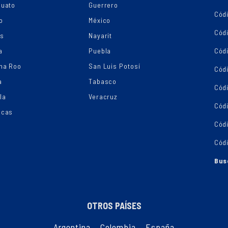
juato
Guerrero
Cód
o
México
Códi
os
Nayarit
a
Puebla
Cód
na Roo
San Luis Potosí
Cód
a
Tabasco
Códi
la
Veracruz
Cód
ecas
Cód
Cód
Bus
OTROS PAÍSES
Argentina
,
Colombia
,
España