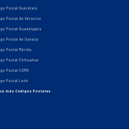
igo Postal Querétaro
go Postal de Veracruz
igo Postal Guadalajara
igo Postal de Oaxaca
go Postal Mérida
igo Postal Chihuahua
igo Postal CDMX
igo Postal León
ca más Códigos Postales