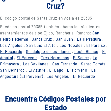
Cruz?
El código postal de Santa Cruz en Acala es 29385
El código postal 29385 también abarca los siguientes
asentamientos de tipo Ejido, Ranchería, Rancho:
San
Pedro Pedernal
,
Santa Cruz
,
San Juan
,
La Herradura
,
Los Ángeles
,
San Luis El Alto
,
Los Nopales
,
El Paraíso
,
El Recuerdo
,
Guadalupe de los Llanos
,
Lucio Blanco
,
El
Amatal
,
El Porvenir
,
Tres Hermanos
,
El Sauce
,
La
Primavera
,
Los Gavilanes
,
San Fernando
,
Santo Tomás
,
San Bernardo
,
El Azufre
,
El Bajío
,
El Porvenir
,
La
Angostura (El Porvenir)
,
Los Ángeles
,
El Recuerdo
Encuentra Códigos Postales por
Estado