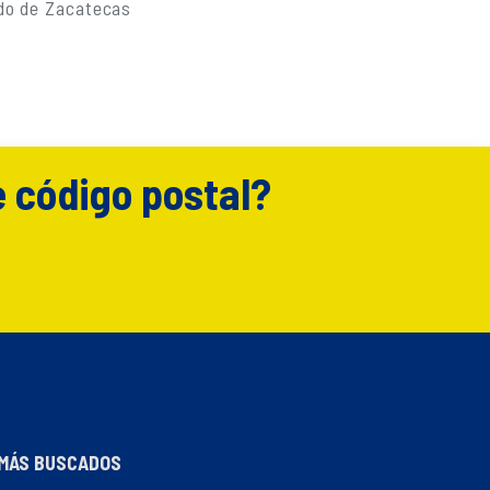
do de Zacatecas
e código postal?
MÁS BUSCADOS