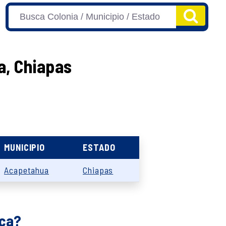
a, Chiapas
MUNICIPIO
ESTADO
Acapetahua
Chiapas
nca?