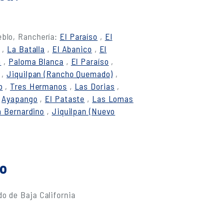
eblo, Ranchería:
El Paraíso
,
El
,
La Batalla
,
El Abanico
,
El
a
,
Paloma Blanca
,
El Paraíso
,
,
Jiquilpan (Rancho Quemado)
,
o
,
Tres Hermanos
,
Las Dorias
,
,
Ayapango
,
El Pataste
,
Las Lomas
 Bernardino
,
Jiquilpan (Nuevo
do
o de Baja California