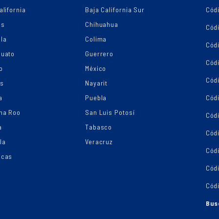
alifornia
Baja California Sur
Códi
as
Chihuahua
Cód
la
Colima
Cód
juato
Guerrero
Cód
o
México
Códi
os
Nayarit
a
Puebla
Cód
na Roo
San Luis Potosí
Cód
a
Tabasco
Códi
la
Veracruz
Cód
ecas
Cód
Cód
Bus