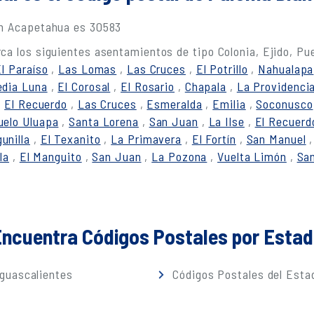
en Acapetahua es 30583
ca los siguientes asentamientos de tipo Colonia, Ejido, Pu
El Paraíso
,
Las Lomas
,
Las Cruces
,
El Potrillo
,
Nahualapa
dia Luna
,
El Corosal
,
El Rosario
,
Chapala
,
La Providenci
,
El Recuerdo
,
Las Cruces
,
Esmeralda
,
Emilia
,
Soconusco
uelo Uluapa
,
Santa Lorena
,
San Juan
,
La Ilse
,
El Recuerd
unilla
,
El Texanito
,
La Primavera
,
El Fortín
,
San Manuel
la
,
El Manguito
,
San Juan
,
La Pozona
,
Vuelta Limón
,
San
ncuentra Códigos Postales por Esta
guascalientes
Códigos Postales del Estad