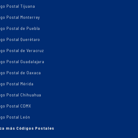
go Postal Tijuana
igo Postal Monterrey
igo Postal de Puebla
igo Postal Querétaro
go Postal de Veracruz
igo Postal Guadalajara
igo Postal de Oaxaca
go Postal Mérida
igo Postal Chihuahua
igo Postal CDMX
igo Postal León
ca más Códigos Postales