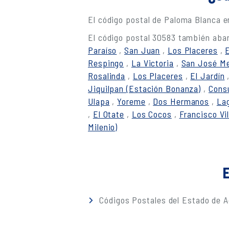
El código postal de Paloma Blanca 
El código postal 30583 también abar
Paraíso
,
San Juan
,
Los Placeres
,
Respingo
,
La Victoria
,
San José Me
Rosalinda
,
Los Placeres
,
El Jardín
Jiquilpan (Estación Bonanza)
,
Cons
Ulapa
,
Yoreme
,
Dos Hermanos
,
Lag
,
El Otate
,
Los Cocos
,
Francisco Vil
Milenio)
E
Códigos Postales del Estado de A