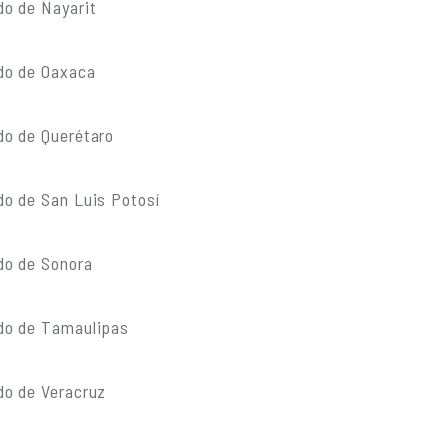
do de Nayarit
do de Oaxaca
do de Querétaro
do de San Luis Potosí
do de Sonora
do de Tamaulipas
do de Veracruz