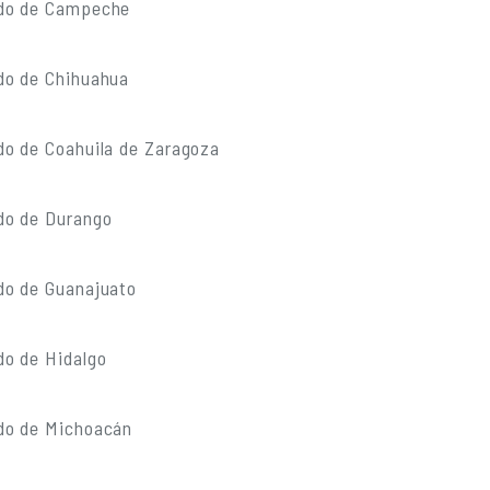
ado de Campeche
do de Chihuahua
do de Coahuila de Zaragoza
do de Durango
do de Guanajuato
do de Hidalgo
do de Michoacán