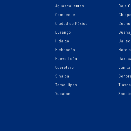
Aguascalientes
Baja C
Campeche
Chiap
Ciudad de México
Coahui
Durango
Guana
Hidalgo
Jalisc
Michoacán
Morel
Nuevo León
Oaxac
Querétaro
Quinta
Sinaloa
Sonor
Tamaulipas
Tlaxca
Yucatán
Zacat