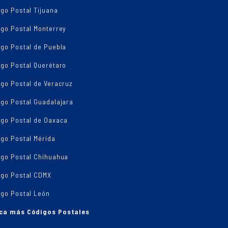
go Postal Tijuana
igo Postal Monterrey
igo Postal de Puebla
igo Postal Querétaro
go Postal de Veracruz
igo Postal Guadalajara
igo Postal de Oaxaca
go Postal Mérida
igo Postal Chihuahua
igo Postal CDMX
igo Postal León
ca más Códigos Postales