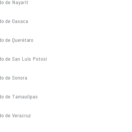
do de Nayarit
do de Oaxaca
do de Querétaro
do de San Luis Potosí
do de Sonora
do de Tamaulipas
do de Veracruz