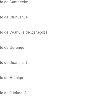
ado de Campeche
do de Chihuahua
do de Coahuila de Zaragoza
do de Durango
do de Guanajuato
do de Hidalgo
do de Michoacán