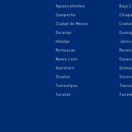
Aguascalientes
Baja C
Campeche
Chiap
Ciudad de México
Coahui
Durango
Guana
Hidalgo
Jalisc
Michoacán
Morel
Nuevo León
Oaxac
Querétaro
Quinta
Sinaloa
Sonor
Tamaulipas
Tlaxca
Yucatán
Zacat