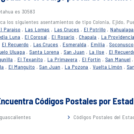
etahua es 30583
ca los siguientes asentamientos de tipo Colonia, Ejido, Pu
El Paraíso
,
Las Lomas
,
Las Cruces
,
El Potrillo
,
Nahualapa
dia Luna
,
El Corosal
,
El Rosario
,
Chapala
,
La Providenci
,
El Recuerdo
,
Las Cruces
,
Esmeralda
,
Emilia
,
Soconusco
uelo Uluapa
,
Santa Lorena
,
San Juan
,
La Ilse
,
El Recuerd
unilla
,
El Texanito
,
La Primavera
,
El Fortín
,
San Manuel
la
,
El Manguito
,
San Juan
,
La Pozona
,
Vuelta Limón
,
San
ncuentra Códigos Postales por Esta
guascalientes
Códigos Postales del Estad