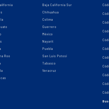
alifornia
Baja California Sur
Códi
as
Chihuahua
Cód
la
Colima
Cód
juato
Guerrero
Cód
o
México
Códi
os
Nayarit
a
Puebla
Cód
na Roo
San Luis Potosí
Cód
a
Tabasco
Códi
la
Veracruz
Cód
ecas
Cód
Cód
Bus