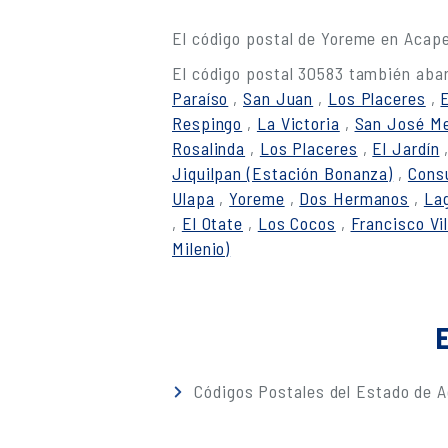
El código postal de Yoreme en Acap
El código postal 30583 también abar
Paraíso
,
San Juan
,
Los Placeres
,
Respingo
,
La Victoria
,
San José Me
Rosalinda
,
Los Placeres
,
El Jardín
Jiquilpan (Estación Bonanza)
,
Cons
Ulapa
,
Yoreme
,
Dos Hermanos
,
Lag
,
El Otate
,
Los Cocos
,
Francisco Vil
Milenio)
E
Códigos Postales del Estado de A