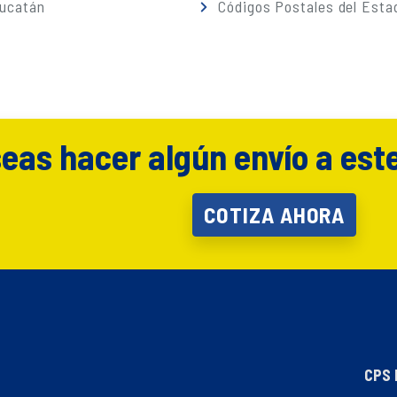
Yucatán
Códigos Postales del Esta
eas hacer algún envío a est
COTIZA AHORA
CPS 