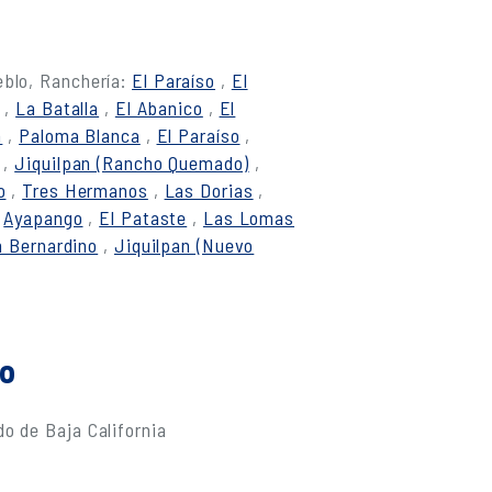
eblo, Ranchería:
El Paraíso
,
El
,
La Batalla
,
El Abanico
,
El
a
,
Paloma Blanca
,
El Paraíso
,
,
Jiquilpan (Rancho Quemado)
,
o
,
Tres Hermanos
,
Las Dorias
,
,
Ayapango
,
El Pataste
,
Las Lomas
 Bernardino
,
Jiquilpan (Nuevo
do
o de Baja California