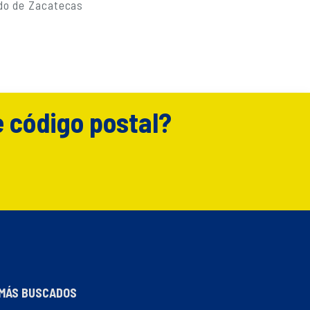
do de Zacatecas
e código postal?
MÁS BUSCADOS