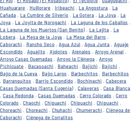
El Río
,
El Rosado (El Rosadito)
,
El Tecolote
,
Güagueachi
,
Huahuarare
,
Huillorare
,
Iribeachi
,
La Angostura
,
La
Cañada
,
La Cumbre de Silverio
,
La Gotera
,
La Joya
,
La
Joya
,
La Joyita de Norogachi
,
La Laguna de los Caballos
,
La Laguna de los Muertos (San Benito)
,
La Lajita
,
La
Lobera
,
La Mesa de la Joya
,
La Mesa del Barro
,
Caborachi
,
Rancho Seco
,
Agua Azul
,
Agua Junta
,
Aguaje
Escondido
,
Aguajito
,
Ajolotes
,
Arenales
,
Arroyo Arenal
,
Arroyo Casas Quemadas
,
Arroyo la Ciénega
,
Arroyo
Pichicuate
,
Bacasoachi
,
Baheachi
,
Bajichi
,
Bajichi
,
Bajío de la Cueva
,
Bajío Largo
,
Barbechitos
,
Barbechitos
,
Barranquitos
,
Barrio Escondido
,
Bochinachi
,
Cabecera
Casas Quemadas (Santa Eugenia)
,
Calaveras
,
Casa Blanca
,
Casa Redonda
,
Casas Quemadas
,
Cerro Colorado
,
Cerro
Colorado
,
Chaochi
,
Chipuachi
,
Chipuachi
,
Chipuachi
,
Choreachi
,
Choreachi
,
Chuhachi
,
Chumerachi
,
Ciénega de
Caborachi
,
Ciénega de Corralitos