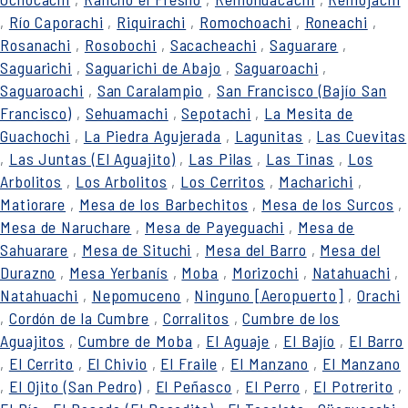
,
Río Caporachi
,
Riquirachi
,
Romochoachi
,
Roneachi
,
Rosanachi
,
Rosobochi
,
Sacacheachi
,
Saguarare
,
Saguarichi
,
Saguarichi de Abajo
,
Saguaroachi
,
Saguaroachi
,
San Caralampio
,
San Francisco (Bajío San
Francisco)
,
Sehuamachi
,
Sepotachi
,
La Mesita de
Guachochi
,
La Piedra Agujerada
,
Lagunitas
,
Las Cuevitas
,
Las Juntas (El Aguajito)
,
Las Pilas
,
Las Tinas
,
Los
Arbolitos
,
Los Arbolitos
,
Los Cerritos
,
Macharichi
,
Matiorare
,
Mesa de los Barbechitos
,
Mesa de los Surcos
,
Mesa de Naruchare
,
Mesa de Payeguachi
,
Mesa de
Sahuarare
,
Mesa de Situchi
,
Mesa del Barro
,
Mesa del
Durazno
,
Mesa Yerbanís
,
Moba
,
Morizochi
,
Natahuachi
,
Natahuachi
,
Nepomuceno
,
Ninguno [Aeropuerto]
,
Orachi
,
Cordón de la Cumbre
,
Corralitos
,
Cumbre de los
Aguajitos
,
Cumbre de Moba
,
El Aguaje
,
El Bajío
,
El Barro
,
El Cerrito
,
El Chivio
,
El Fraile
,
El Manzano
,
El Manzano
,
El Ojito (San Pedro)
,
El Peñasco
,
El Perro
,
El Potrerito
,