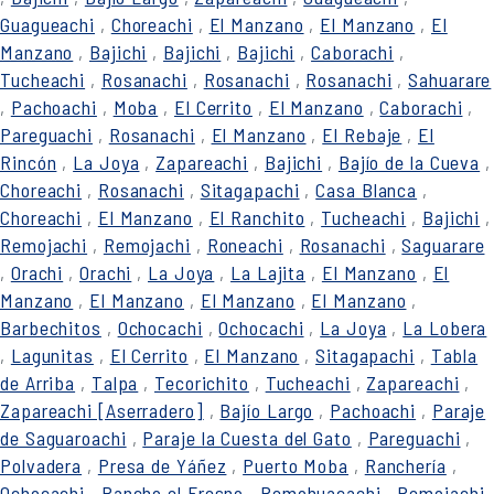
Guagueachi
,
Choreachi
,
El Manzano
,
El Manzano
,
El
Manzano
,
Bajichi
,
Bajichi
,
Bajichi
,
Caborachi
,
Tucheachi
,
Rosanachi
,
Rosanachi
,
Rosanachi
,
Sahuarare
,
Pachoachi
,
Moba
,
El Cerrito
,
El Manzano
,
Caborachi
,
Pareguachi
,
Rosanachi
,
El Manzano
,
El Rebaje
,
El
Rincón
,
La Joya
,
Zapareachi
,
Bajichi
,
Bajío de la Cueva
,
Choreachi
,
Rosanachi
,
Sitagapachi
,
Casa Blanca
,
Choreachi
,
El Manzano
,
El Ranchito
,
Tucheachi
,
Bajichi
,
Remojachi
,
Remojachi
,
Roneachi
,
Rosanachi
,
Saguarare
,
Orachi
,
Orachi
,
La Joya
,
La Lajita
,
El Manzano
,
El
Manzano
,
El Manzano
,
El Manzano
,
El Manzano
,
Barbechitos
,
Ochocachi
,
Ochocachi
,
La Joya
,
La Lobera
,
Lagunitas
,
El Cerrito
,
El Manzano
,
Sitagapachi
,
Tabla
de Arriba
,
Talpa
,
Tecorichito
,
Tucheachi
,
Zapareachi
,
Zapareachi [Aserradero]
,
Bajío Largo
,
Pachoachi
,
Paraje
de Saguaroachi
,
Paraje la Cuesta del Gato
,
Pareguachi
,
Polvadera
,
Presa de Yáñez
,
Puerto Moba
,
Ranchería
,
Ochocachi
,
Rancho el Fresno
,
Remohuacachi
,
Remojachi