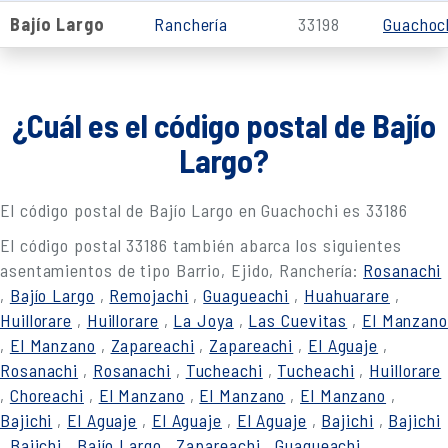
Bajío Largo
Ranchería
33198
Guachoc
¿Cuál es el código postal de Bajío
Largo?
El código postal de Bajío Largo en Guachochi es 33186
El código postal 33186 también abarca los siguientes
asentamientos de tipo Barrio, Ejido, Ranchería:
Rosanachi
,
Bajío Largo
,
Remojachi
,
Guagueachi
,
Huahuarare
,
Huillorare
,
Huillorare
,
La Joya
,
Las Cuevitas
,
El Manzano
,
El Manzano
,
Zapareachi
,
Zapareachi
,
El Aguaje
,
Rosanachi
,
Rosanachi
,
Tucheachi
,
Tucheachi
,
Huillorare
,
Choreachi
,
El Manzano
,
El Manzano
,
El Manzano
,
Bajichi
,
El Aguaje
,
El Aguaje
,
El Aguaje
,
Bajichi
,
Bajichi
,
Bajichi
,
Bajío Largo
,
Zapareachi
,
Guagueachi
,