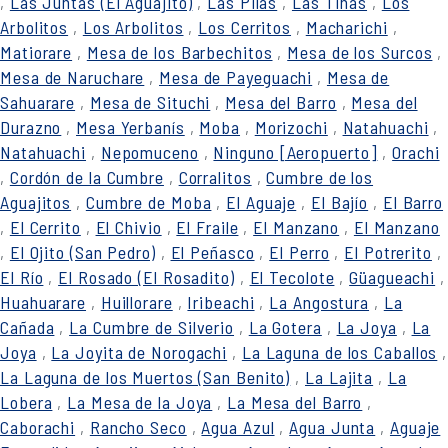
,
Las Juntas (El Aguajito)
,
Las Pilas
,
Las Tinas
,
Los
Arbolitos
,
Los Arbolitos
,
Los Cerritos
,
Macharichi
,
Matiorare
,
Mesa de los Barbechitos
,
Mesa de los Surcos
,
Mesa de Naruchare
,
Mesa de Payeguachi
,
Mesa de
Sahuarare
,
Mesa de Situchi
,
Mesa del Barro
,
Mesa del
Durazno
,
Mesa Yerbanís
,
Moba
,
Morizochi
,
Natahuachi
,
Natahuachi
,
Nepomuceno
,
Ninguno [Aeropuerto]
,
Orachi
,
Cordón de la Cumbre
,
Corralitos
,
Cumbre de los
Aguajitos
,
Cumbre de Moba
,
El Aguaje
,
El Bajío
,
El Barro
,
El Cerrito
,
El Chivio
,
El Fraile
,
El Manzano
,
El Manzano
,
El Ojito (San Pedro)
,
El Peñasco
,
El Perro
,
El Potrerito
,
El Río
,
El Rosado (El Rosadito)
,
El Tecolote
,
Güagueachi
,
Huahuarare
,
Huillorare
,
Iribeachi
,
La Angostura
,
La
Cañada
,
La Cumbre de Silverio
,
La Gotera
,
La Joya
,
La
Joya
,
La Joyita de Norogachi
,
La Laguna de los Caballos
,
La Laguna de los Muertos (San Benito)
,
La Lajita
,
La
Lobera
,
La Mesa de la Joya
,
La Mesa del Barro
,
Caborachi
,
Rancho Seco
,
Agua Azul
,
Agua Junta
,
Aguaje