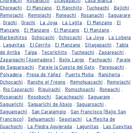
Choreachi
,
Rosanachi
,
Sitagapachi
,
Casa Blanca
,
Choreachi
,
El Manzano
,
El Ranchito
,
Tucheachi
,
Bajichi
,
Remojachi
,
Remojachi
,
Roneachi
,
Rosanachi
,
Saguarare
,
Orachi
,
Orachi
,
La Joya
,
La Lajita
,
El Manzano
,
El
Manzano
,
El Manzano
,
El Manzano
,
El Manzano
,
Barbechitos
,
Ochocachi
,
Ochocachi
,
La Joya
,
La Lobera
,
Lagunitas
,
El Cerrito
,
El Manzano
,
Sitagapachi
,
Tabla
de Arriba
,
Talpa
,
Tecorichito
,
Tucheachi
,
Zapareachi
,
Zapareachi [Aserradero]
,
Bajío Largo
,
Pachoachi
,
Paraje
de Saguaroachi
,
Paraje la Cuesta del Gato
,
Pareguachi
,
Polvadera
,
Presa de Yáñez
,
Puerto Moba
,
Ranchería
,
Ochocachi
,
Rancho el Fresno
,
Remohuacachi
,
Remojachi
,
Río Caporachi
,
Riquirachi
,
Romochoachi
,
Roneachi
,
Rosanachi
,
Rosobochi
,
Sacacheachi
,
Saguarare
,
Saguarichi
,
Saguarichi de Abajo
,
Saguaroachi
,
Saguaroachi
,
San Caralampio
,
San Francisco (Bajío San
Francisco)
,
Sehuamachi
,
Sepotachi
,
La Mesita de
Guachochi
,
La Piedra Agujerada
,
Lagunitas
,
Las Cuevitas