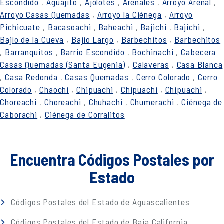
Escondido
,
Aguajito
,
Ajolotes
,
Arenales
,
Arroyo Arenal
,
Arroyo Casas Quemadas
,
Arroyo la Ciénega
,
Arroyo
Pichicuate
,
Bacasoachi
,
Baheachi
,
Bajichi
,
Bajichi
,
Bajío de la Cueva
,
Bajío Largo
,
Barbechitos
,
Barbechitos
,
Barranquitos
,
Barrio Escondido
,
Bochinachi
,
Cabecera
Casas Quemadas (Santa Eugenia)
,
Calaveras
,
Casa Blanca
,
Casa Redonda
,
Casas Quemadas
,
Cerro Colorado
,
Cerro
Colorado
,
Chaochi
,
Chipuachi
,
Chipuachi
,
Chipuachi
,
Choreachi
,
Choreachi
,
Chuhachi
,
Chumerachi
,
Ciénega de
Caborachi
,
Ciénega de Corralitos
Encuentra Códigos Postales por
Estado
Códigos Postales del Estado de Aguascalientes
Códigos Postales del Estado de Baja California